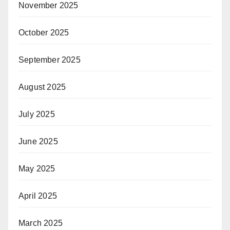
November 2025
October 2025
September 2025
August 2025
July 2025
June 2025
May 2025
April 2025
March 2025