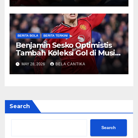
BERITA BOLA
BERITA TERKINI
Benjamin Sesko Optimistis
Tambah Koleksi Gol di Musim
2026/27
MAY 28, 2026
BELA CANTIKA
Search
Search