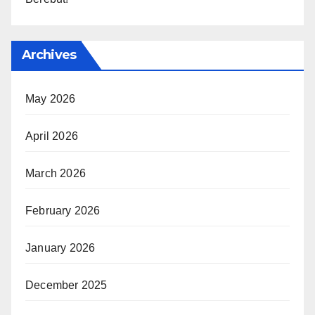
Archives
May 2026
April 2026
March 2026
February 2026
January 2026
December 2025