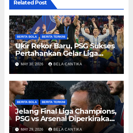
Related Post
BERITA BOLA
BERITA TERKINI
Ukir Rekor Baru, PSG Sukses
Pertahankan Gelar Liga
Champions
MAY 30, 2026
BELA CANTIKA
BERITA BOLA
BERITA TERKINI
Jelang Final Liga Champions,
PSG vs Arsenal Diperkirakan
Sengit
MAY 29, 2026
BELA CANTIKA