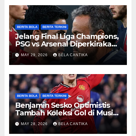
BERITA BOLA
BERITA TERKINI
Jelang Final Liga Champions,
PSG vs Arsenal Diperkirakan
Sengit
MAY 29, 2026
BELA CANTIKA
BERITA BOLA
BERITA TERKINI
Benjamin Sesko Optimistis
Tambah Koleksi Gol di Musim
2026/27
MAY 28, 2026
BELA CANTIKA