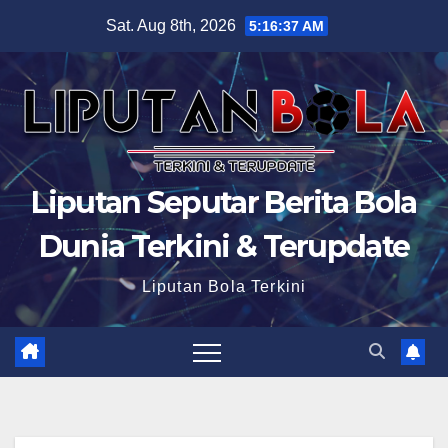
Skip
Sat. Aug 8th, 2026
5:16:38 AM
to
content
Liputan Seputar Berita Bola
Dunia Terkini & Terupdate
Liputan Bola Terkini