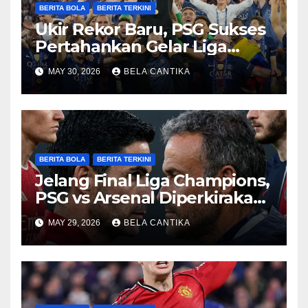
BERITA BOLA
BERITA TERKINI
Ukir Rekor Baru, PSG Sukses
Pertahankan Gelar Liga
Champions
MAY 30, 2026
BELA CANTIKA
BERITA BOLA
BERITA TERKINI
Jelang Final Liga Champions,
PSG vs Arsenal Diperkirakan
Sengit
MAY 29, 2026
BELA CANTIKA