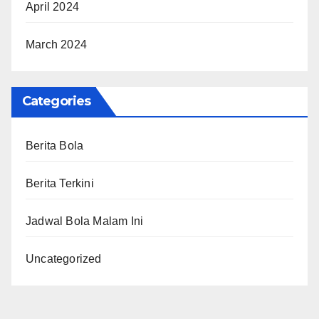
April 2024
March 2024
Categories
Berita Bola
Berita Terkini
Jadwal Bola Malam Ini
Uncategorized