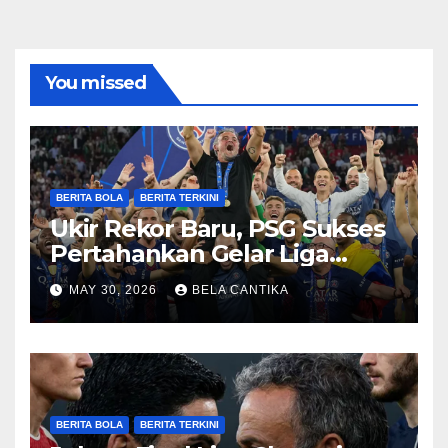
You missed
BERITA BOLA
BERITA TERKINI
Ukir Rekor Baru, PSG Sukses
Pertahankan Gelar Liga
Champions
MAY 30, 2026
BELA CANTIKA
BERITA BOLA
BERITA TERKINI