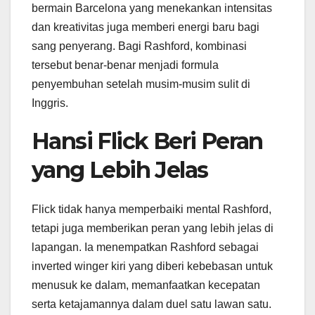
bermain Barcelona yang menekankan intensitas
dan kreativitas juga memberi energi baru bagi
sang penyerang. Bagi Rashford, kombinasi
tersebut benar-benar menjadi formula
penyembuhan setelah musim-musim sulit di
Inggris.
Hansi Flick Beri Peran
yang Lebih Jelas
Flick tidak hanya memperbaiki mental Rashford,
tetapi juga memberikan peran yang lebih jelas di
lapangan. Ia menempatkan Rashford sebagai
inverted winger kiri yang diberi kebebasan untuk
menusuk ke dalam, memanfaatkan kecepatan
serta ketajamannya dalam duel satu lawan satu.