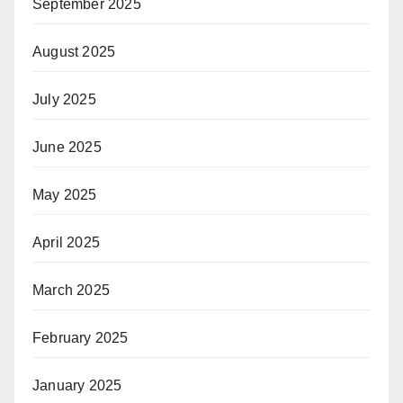
September 2025
August 2025
July 2025
June 2025
May 2025
April 2025
March 2025
February 2025
January 2025