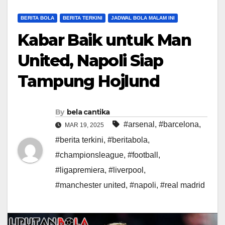
BERITA BOLA
BERITA TERKINI
JADWAL BOLA MALAM INI
Kabar Baik untuk Man
United, Napoli Siap
Tampung Hojlund
By
bela cantika
#arsenal
,
#barcelona
,
MAR 19, 2025
#berita terkini
,
#beritabola
,
#championsleague
,
#football
,
#ligapremiera
,
#liverpool
,
#manchester united
,
#napoli
,
#real madrid