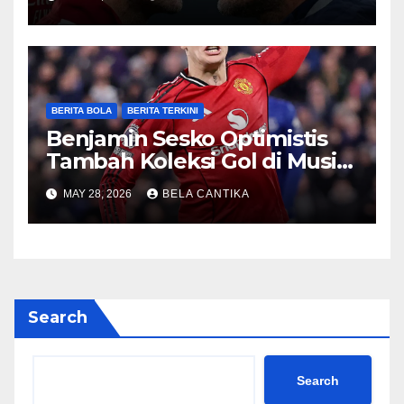
BERITA BOLA
BERITA TERKINI
Benjamin Sesko Optimistis
Tambah Koleksi Gol di Musim
2026/27
MAY 28, 2026
BELA CANTIKA
Search
Search