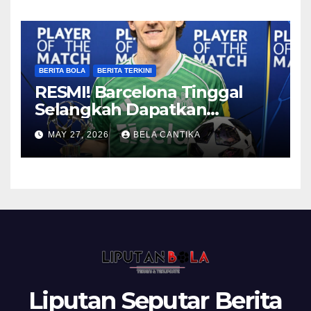
BERITA BOLA
BERITA TERKINI
RESMI! Barcelona Tinggal
Selangkah Dapatkan
Anthony Gordon
MAY 27, 2026
BELA CANTIKA
Liputan Seputar Berita