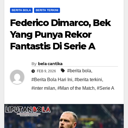
BERITA BOLA
BERITA TERKINI
Federico Dimarco, Bek
Yang Punya Rekor
Fantastis Di Serie A
By
bela cantika
#berita bola
,
FEB 9, 2026
#Berita Bola Hari Ini
,
#berita terkini
,
#inter milan
,
#Man of the Match
,
#Serie A