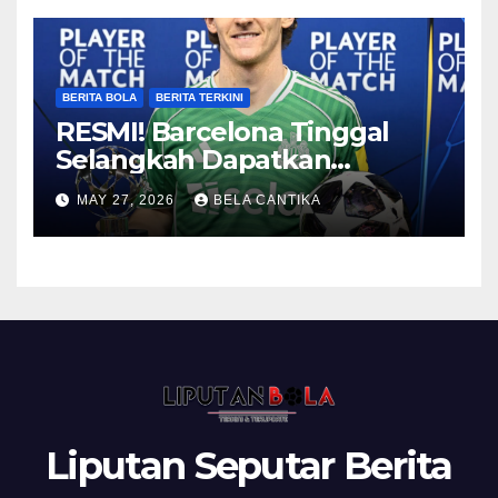
BERITA BOLA
BERITA TERKINI
RESMI! Barcelona Tinggal
Selangkah Dapatkan
Anthony Gordon
MAY 27, 2026
BELA CANTIKA
Liputan Seputar Berita