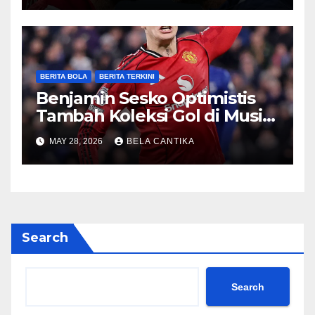
BERITA BOLA
BERITA TERKINI
Benjamin Sesko Optimistis
Tambah Koleksi Gol di Musim
2026/27
MAY 28, 2026
BELA CANTIKA
Search
Search