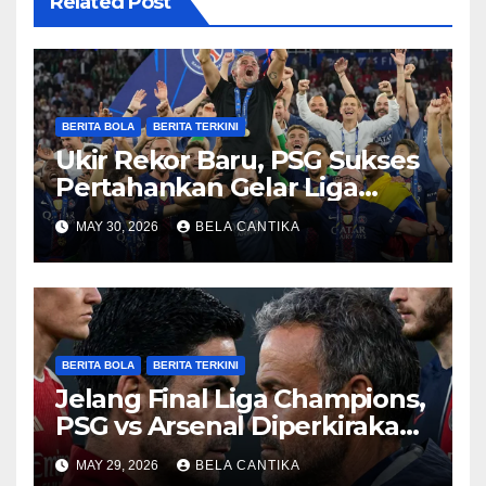
Related Post
BERITA BOLA
BERITA TERKINI
Ukir Rekor Baru, PSG Sukses
Pertahankan Gelar Liga
Champions
MAY 30, 2026
BELA CANTIKA
BERITA BOLA
BERITA TERKINI
Jelang Final Liga Champions,
PSG vs Arsenal Diperkirakan
Sengit
MAY 29, 2026
BELA CANTIKA