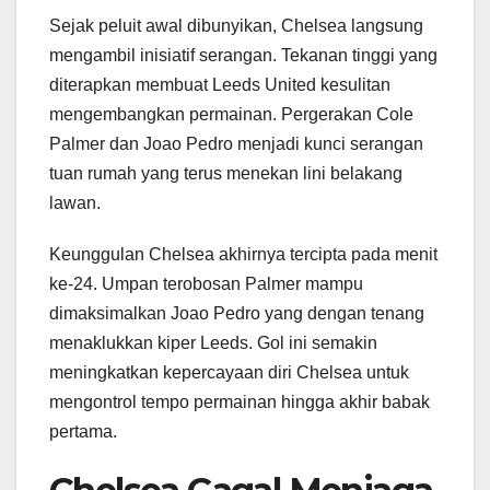
Sejak peluit awal dibunyikan, Chelsea langsung
mengambil inisiatif serangan. Tekanan tinggi yang
diterapkan membuat Leeds United kesulitan
mengembangkan permainan. Pergerakan Cole
Palmer dan Joao Pedro menjadi kunci serangan
tuan rumah yang terus menekan lini belakang
lawan.
Keunggulan Chelsea akhirnya tercipta pada menit
ke-24. Umpan terobosan Palmer mampu
dimaksimalkan Joao Pedro yang dengan tenang
menaklukkan kiper Leeds. Gol ini semakin
meningkatkan kepercayaan diri Chelsea untuk
mengontrol tempo permainan hingga akhir babak
pertama.