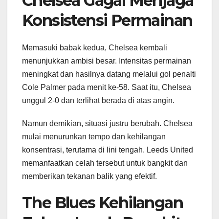
Chelsea Gagal Menjaga
Konsistensi Permainan
Memasuki babak kedua, Chelsea kembali
menunjukkan ambisi besar. Intensitas permainan
meningkat dan hasilnya datang melalui gol penalti
Cole Palmer pada menit ke-58. Saat itu, Chelsea
unggul 2-0 dan terlihat berada di atas angin.
Namun demikian, situasi justru berubah. Chelsea
mulai menurunkan tempo dan kehilangan
konsentrasi, terutama di lini tengah. Leeds United
memanfaatkan celah tersebut untuk bangkit dan
memberikan tekanan balik yang efektif.
The Blues Kehilangan