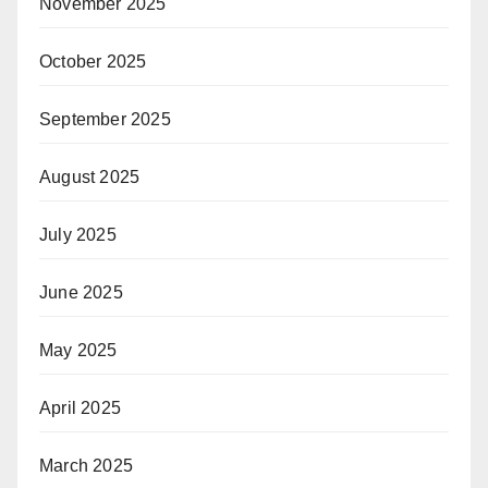
November 2025
October 2025
September 2025
August 2025
July 2025
June 2025
May 2025
April 2025
March 2025