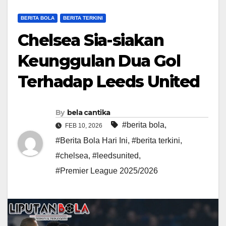
BERITA BOLA
BERITA TERKINI
Chelsea Sia-siakan
Keunggulan Dua Gol
Terhadap Leeds United
By
bela cantika
#berita bola
,
FEB 10, 2026
#Berita Bola Hari Ini
,
#berita terkini
,
#chelsea
,
#leedsunited
,
#Premier League 2025/2026