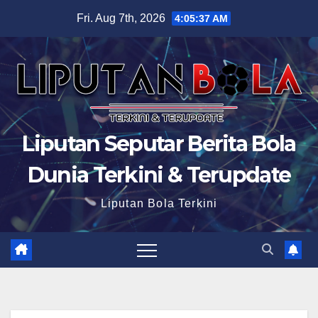
Skip
Fri. Aug 7th, 2026
4:05:38 AM
to
content
Liputan Seputar Berita Bola
Dunia Terkini & Terupdate
Liputan Bola Terkini