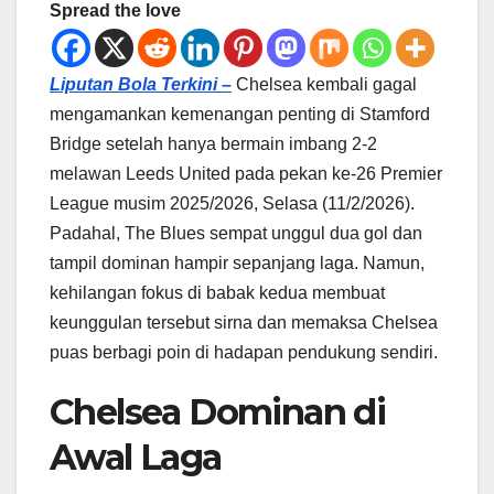
Spread the love
Liputan Bola Terkini –
Chelsea kembali gagal
mengamankan kemenangan penting di Stamford
Bridge setelah hanya bermain imbang 2-2
melawan Leeds United pada pekan ke-26 Premier
League musim 2025/2026, Selasa (11/2/2026).
Padahal, The Blues sempat unggul dua gol dan
tampil dominan hampir sepanjang laga. Namun,
kehilangan fokus di babak kedua membuat
keunggulan tersebut sirna dan memaksa Chelsea
puas berbagi poin di hadapan pendukung sendiri.
Chelsea Dominan di
Awal Laga