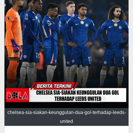
chelsea-sia-siakan-keunggulan-dua-gol-terhadap-leeds-
united