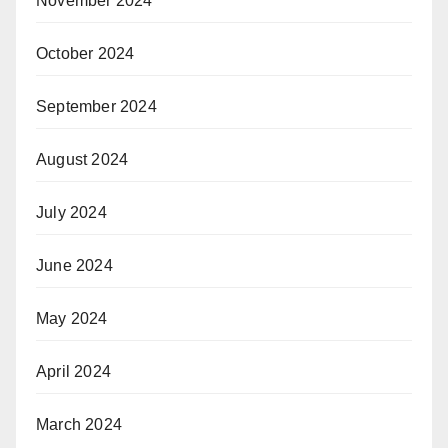
November 2024
October 2024
September 2024
August 2024
July 2024
June 2024
May 2024
April 2024
March 2024