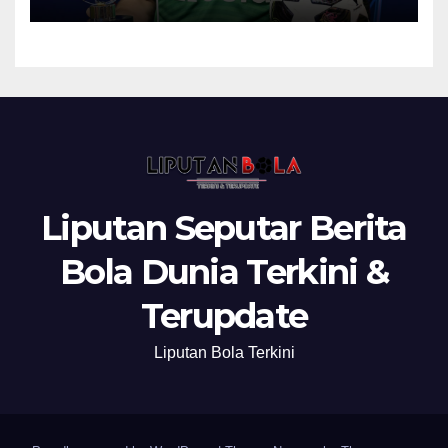
Liputan Seputar Berita
Bola Dunia Terkini &
Terupdate
Liputan Bola Terkini