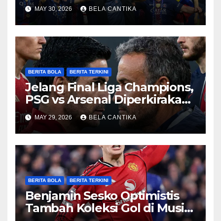
Champions
MAY 30, 2026
BELA CANTIKA
BERITA BOLA
BERITA TERKINI
Jelang Final Liga Champions,
PSG vs Arsenal Diperkirakan
Sengit
MAY 29, 2026
BELA CANTIKA
BERITA BOLA
BERITA TERKINI
Benjamin Sesko Optimistis
Tambah Koleksi Gol di Musim
2026/27