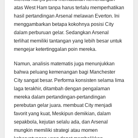
atas West Ham tanpa harus terlalu memperhatikan
hasil pertandingan Arsenal melawan Everton. Ini
menggambarkan betapa kokohnya posisi City
dalam perburuan gelar. Sedangkan Arsenal
terlihat memiliki tantangan yang lebih besar untuk
mengejar ketertinggalan poin mereka.
Namun, analisis matematis juga menunjukkan
bahwa peluang kemenangan bagi Manchester
City sangat besar. Performa konsisten selama lima
laga terakhir, ditambah dengan pengalaman
mereka dalam pertandingan-pertandingan
perebutan gelar juara. membuat City menjadi
favorit yang kuat, Meskipun demikian, dalam
sepakbola, kejutan selalu ada, dan Arsenal
mungkin memiliki strategi atau momen