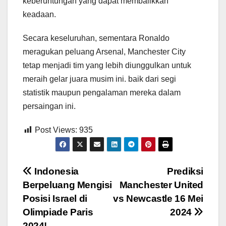
keberuntungan yang dapat membalikkan
keadaan.
Secara keseluruhan, sementara Ronaldo
meragukan peluang Arsenal, Manchester City
tetap menjadi tim yang lebih diunggulkan untuk
meraih gelar juara musim ini. baik dari segi
statistik maupun pengalaman mereka dalam
persaingan ini.
Post Views:
935
Post
Indonesia
Prediksi
Berpeluang Mengisi
Manchester United
navigation
Posisi Israel di
vs Newcastle 16 Mei
Olimpiade Paris
2024
2024!