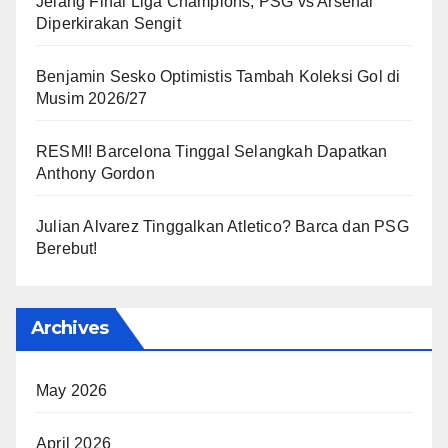
Jelang Final Liga Champions, PSG vs Arsenal
Diperkirakan Sengit
Benjamin Sesko Optimistis Tambah Koleksi Gol di
Musim 2026/27
RESMI! Barcelona Tinggal Selangkah Dapatkan
Anthony Gordon
Julian Alvarez Tinggalkan Atletico? Barca dan PSG
Berebut!
Archives
May 2026
April 2026