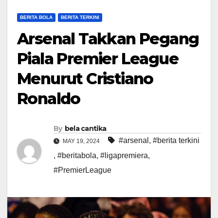
BERITA BOLA
BERITA TERKINI
Arsenal Takkan Pegang
Piala Premier League
Menurut Cristiano
Ronaldo
By
bela cantika
#arsenal
,
#berita terkini
MAY 19, 2024
,
#beritabola
,
#ligapremiera
,
#PremierLeague