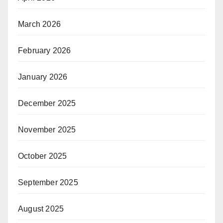
March 2026
February 2026
January 2026
December 2025
November 2025
October 2025
September 2025
August 2025