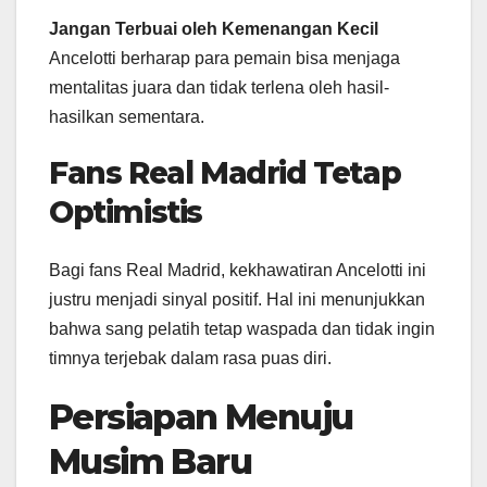
Jangan Terbuai oleh Kemenangan Kecil
Ancelotti berharap para pemain bisa menjaga
mentalitas juara dan tidak terlena oleh hasil-
hasilkan sementara.
Fans Real Madrid Tetap
Optimistis
Bagi fans Real Madrid, kekhawatiran Ancelotti ini
justru menjadi sinyal positif. Hal ini menunjukkan
bahwa sang pelatih tetap waspada dan tidak ingin
timnya terjebak dalam rasa puas diri.
Persiapan Menuju
Musim Baru