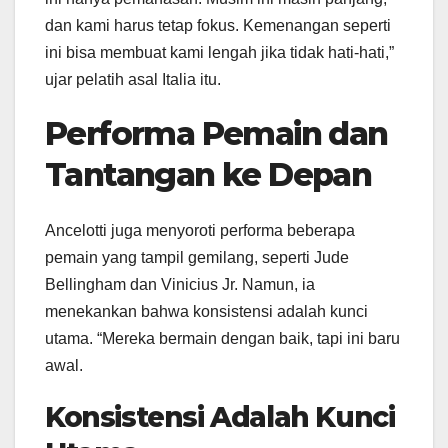
dan kami harus tetap fokus. Kemenangan seperti
ini bisa membuat kami lengah jika tidak hati-hati,”
ujar pelatih asal Italia itu.
Performa Pemain dan
Tantangan ke Depan
Ancelotti juga menyoroti performa beberapa
pemain yang tampil gemilang, seperti Jude
Bellingham dan Vinicius Jr. Namun, ia
menekankan bahwa konsistensi adalah kunci
utama. “Mereka bermain dengan baik, tapi ini baru
awal.
Konsistensi Adalah Kunci