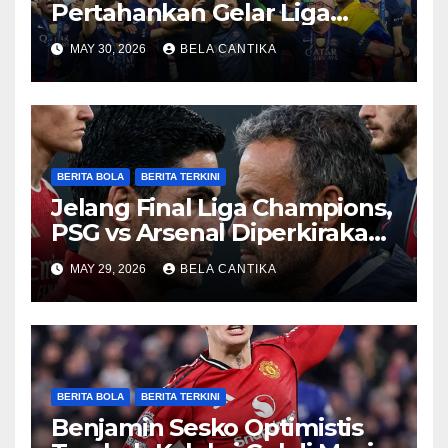
Pertahankan Gelar Liga
Champions
MAY 30, 2026
BELA CANTIKA
BERITA BOLA
BERITA TERKINI
Jelang Final Liga Champions,
PSG vs Arsenal Diperkirakan
Sengit
MAY 29, 2026
BELA CANTIKA
BERITA BOLA
BERITA TERKINI
Benjamin Sesko Optimistis