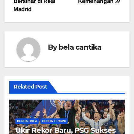
Bersinar di Real
Kemenangan
Madrid
By
bela cantika
Related Post
BERITA BOLA
BERITA TERKINI
Ukir Rekor Baru, PSG Sukses