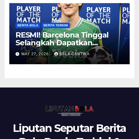
BERITA BOLA
BERITA TERKINI
RESMI! Barcelona Tinggal
Selangkah Dapatkan
Anthony Gordon
MAY 27, 2026
BELA CANTIKA
Liputan Seputar Berita