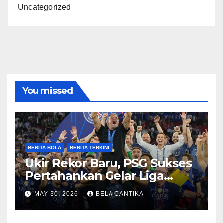
Uncategorized
You missed
BERITA BOLA
BERITA TERKINI
Ukir Rekor Baru, PSG Sukses
Pertahankan Gelar Liga
Champions
MAY 30, 2026
BELA CANTIKA