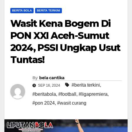
BERITA BOLA
BERITA TERKINI
Wasit Kena Bogem Di
PON XXI Aceh-Sumut
2024, PSSI Ungkap Usut
Tuntas!
By
bela cantika
#berita terkini
,
SEP 16, 2024
#beritabola
,
#football
,
#ligapremiera
,
#pon 2024
,
#wasit curang