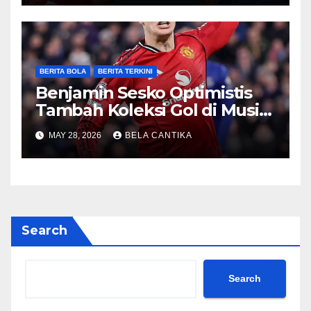
BERITA BOLA
BERITA TERKINI
Benjamin Sesko Optimistis
Tambah Koleksi Gol di Musim
2026/27
MAY 28, 2026
BELA CANTIKA
Search
Search