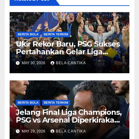
BERITA BOLA
BERITA TERKINI
Ukir Rekor Baru, PSG Sukses
Pertahankan Gelar Liga
Champions
MAY 30, 2026
BELA CANTIKA
BERITA BOLA
BERITA TERKINI
Jelang Final Liga Champions,
PSG vs Arsenal Diperkirakan
Sengit
MAY 29, 2026
BELA CANTIKA