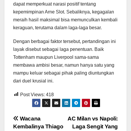
dapat memperkuat narasi positif tentang
kepemimpinan Arne Slot. Sebaliknya, kegagalan
meraih hasil maksimal bisa memunculkan kembali
keraguan, terutama dalam laga-laga besar.
Dengan berbagai faktor tersebut, pertandingan ini
layak disebut sebagai laga penentuan. Baik
Tottenham maupun Liverpool sama-sama
membawa ambisi besar, namun hanya satu yang
mampu keluar sebagai pihak paling diuntungkan
dari duel krusial ini.
Post Views:
418
Post
Wacana
AC Milan vs Napoli:
Kembalinya Thiago
Laga Sengit Yang