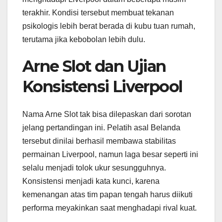
terakhir. Kondisi tersebut membuat tekanan
psikologis lebih berat berada di kubu tuan rumah,
terutama jika kebobolan lebih dulu.
Arne Slot dan Ujian
Konsistensi Liverpool
Nama Arne Slot tak bisa dilepaskan dari sorotan
jelang pertandingan ini. Pelatih asal Belanda
tersebut dinilai berhasil membawa stabilitas
permainan Liverpool, namun laga besar seperti ini
selalu menjadi tolok ukur sesungguhnya.
Konsistensi menjadi kata kunci, karena
kemenangan atas tim papan tengah harus diikuti
performa meyakinkan saat menghadapi rival kuat.