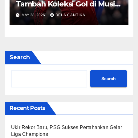
Tambah Koleksi Gol di Musim
2026/27
MAY 28, 2026
BELA CANTIKA
Search
Search
Recent Posts
Ukir Rekor Baru, PSG Sukses Pertahankan Gelar
Liga Champions