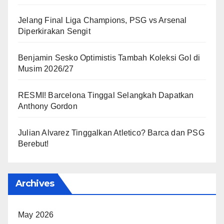
Jelang Final Liga Champions, PSG vs Arsenal
Diperkirakan Sengit
Benjamin Sesko Optimistis Tambah Koleksi Gol di
Musim 2026/27
RESMI! Barcelona Tinggal Selangkah Dapatkan
Anthony Gordon
Julian Alvarez Tinggalkan Atletico? Barca dan PSG
Berebut!
Archives
May 2026