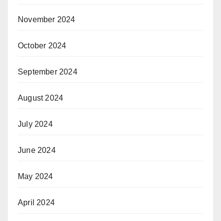
November 2024
October 2024
September 2024
August 2024
July 2024
June 2024
May 2024
April 2024