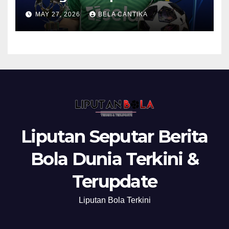
Anthony Gordon
MAY 27, 2026
BELA CANTIKA
Liputan Seputar Berita
Bola Dunia Terkini &
Terupdate
Liputan Bola Terkini