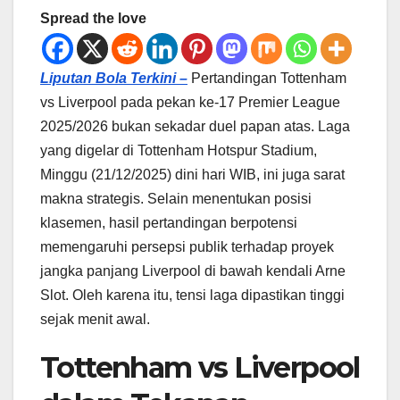
Spread the love
Liputan Bola Terkini –
Pertandingan Tottenham
vs Liverpool pada pekan ke-17 Premier League
2025/2026 bukan sekadar duel papan atas. Laga
yang digelar di Tottenham Hotspur Stadium,
Minggu (21/12/2025) dini hari WIB, ini juga sarat
makna strategis. Selain menentukan posisi
klasemen, hasil pertandingan berpotensi
memengaruhi persepsi publik terhadap proyek
jangka panjang Liverpool di bawah kendali Arne
Slot. Oleh karena itu, tensi laga dipastikan tinggi
sejak menit awal.
Tottenham vs Liverpool