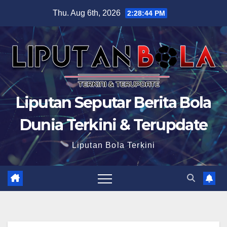
Skip
Thu. Aug 6th, 2026
2:28:45 PM
to
content
Liputan Seputar Berita Bola
Dunia Terkini & Terupdate
Liputan Bola Terkini