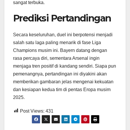
sangat terbuka.
Prediksi Pertandingan
Secara keseluruhan, duel ini berpotensi menjadi
salah satu laga paling menarik di fase Liga
Champions musim ini. Bayern datang dengan
rasa percaya diri, sementara Arsenal ingin
menjaga tren positif di kandang sendiri. Siapa pun
pemenangnya, pertandingan ini diyakini akan
memberikan gambaran jelas mengenai kekuatan
dan kesiapan kedua tim di pentas Eropa musim
2025.
Post Views:
431