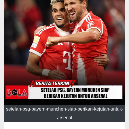
setelah-psg-bayern-munchen-siap-berikan-kejutan-untuk-
arsenal