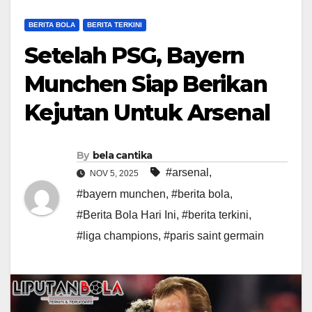
BERITA BOLA
BERITA TERKINI
Setelah PSG, Bayern
Munchen Siap Berikan
Kejutan Untuk Arsenal
By
bela cantika
#arsenal
,
NOV 5, 2025
#bayern munchen
,
#berita bola
,
#Berita Bola Hari Ini
,
#berita terkini
,
#liga champions
,
#paris saint germain