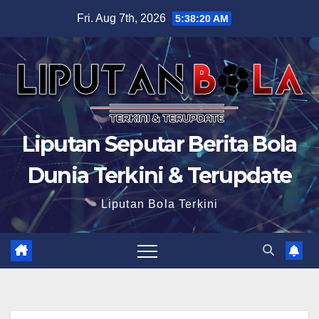
Skip
Fri. Aug 7th, 2026
5:38:21 AM
to
content
Liputan Seputar Berita Bola
Dunia Terkini & Terupdate
Liputan Bola Terkini