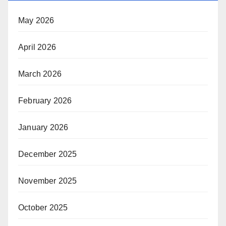
May 2026
April 2026
March 2026
February 2026
January 2026
December 2025
November 2025
October 2025