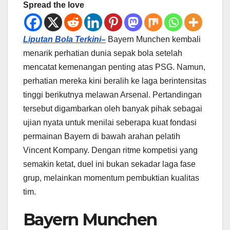
Spread the love
Liputan Bola Terkini–
Bayern Munchen kembali
menarik perhatian dunia sepak bola setelah
mencatat kemenangan penting atas PSG. Namun,
perhatian mereka kini beralih ke laga berintensitas
tinggi berikutnya melawan Arsenal. Pertandingan
tersebut digambarkan oleh banyak pihak sebagai
ujian nyata untuk menilai seberapa kuat fondasi
permainan Bayern di bawah arahan pelatih
Vincent Kompany. Dengan ritme kompetisi yang
semakin ketat, duel ini bukan sekadar laga fase
grup, melainkan momentum pembuktian kualitas
tim.
Bayern Munchen