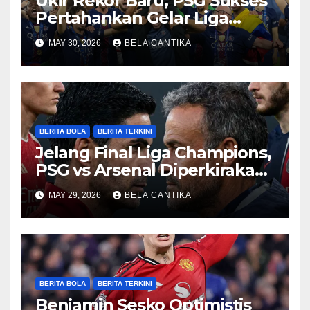
Ukir Rekor Baru, PSG Sukses
Pertahankan Gelar Liga
Champions
MAY 30, 2026
BELA CANTIKA
BERITA BOLA
BERITA TERKINI
Jelang Final Liga Champions,
PSG vs Arsenal Diperkirakan
Sengit
MAY 29, 2026
BELA CANTIKA
BERITA BOLA
BERITA TERKINI
Benjamin Sesko Optimistis