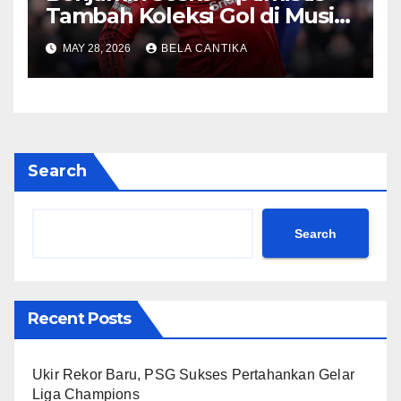
Tambah Koleksi Gol di Musim
2026/27
MAY 28, 2026
BELA CANTIKA
Search
Search
Recent Posts
Ukir Rekor Baru, PSG Sukses Pertahankan Gelar
Liga Champions