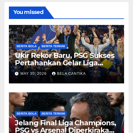
You missed
BERITA BOLA
BERITA TERKINI
Ukir Rekor Baru, PSG Sukses
Pertahankan Gelar Liga
Champions
MAY 30, 2026
BELA CANTIKA
BERITA BOLA
BERITA TERKINI
Jelang Final Liga Champions,
PSG vs Arsenal Diperkirakan