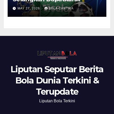
Anthony Gordon
MAY 27, 2026
BELA CANTIKA
Liputan Seputar Berita
Bola Dunia Terkini &
Terupdate
Liputan Bola Terkini