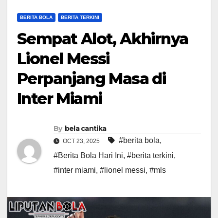
BERITA BOLA
BERITA TERKINI
Sempat Alot, Akhirnya
Lionel Messi
Perpanjang Masa di
Inter Miami
By
bela cantika
#berita bola
,
OCT 23, 2025
#Berita Bola Hari Ini
,
#berita terkini
,
#inter miami
,
#lionel messi
,
#mls