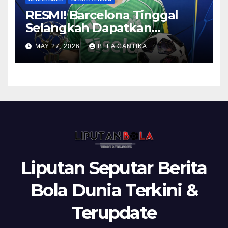
RESMI! Barcelona Tinggal
Selangkah Dapatkan
Anthony Gordon
MAY 27, 2026
BELA CANTIKA
Liputan Seputar Berita
Bola Dunia Terkini &
Terupdate