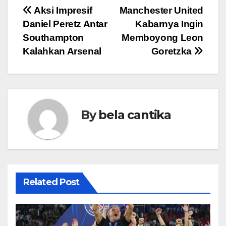
Post
Aksi Impresif
Manchester United
Daniel Peretz Antar
Kabarnya Ingin
navigation
Southampton
Memboyong Leon
Kalahkan Arsenal
Goretzka
By
bela cantika
Related Post