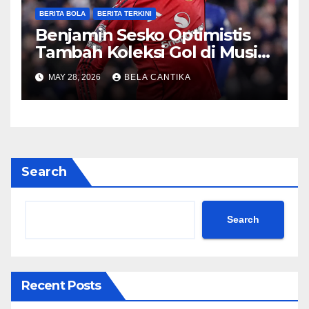
BERITA BOLA
BERITA TERKINI
Benjamin Sesko Optimistis
Tambah Koleksi Gol di Musim
2026/27
MAY 28, 2026
BELA CANTIKA
Search
Search
Recent Posts