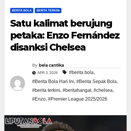
BERITA BOLA
BERITA TERKINI
Satu kalimat berujung
petaka: Enzo Fernández
disanksi Chelsea
By
bela cantika
#berita bola
,
APR 3, 2026
#Berita Bola Hari Ini
,
#Berita Sepak Bola
,
#berita terkini
,
#beritahangat
,
#chelsea
,
#Enzo
,
#Premier League 2025/2026