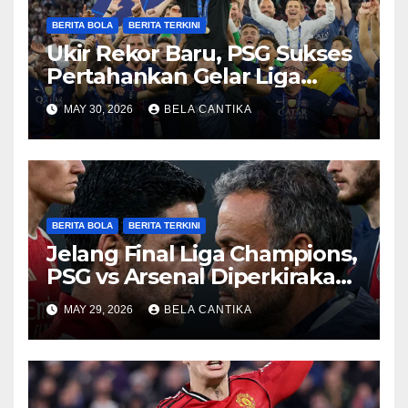
BERITA BOLA
BERITA TERKINI
Ukir Rekor Baru, PSG Sukses
Pertahankan Gelar Liga
Champions
MAY 30, 2026
BELA CANTIKA
BERITA BOLA
BERITA TERKINI
Jelang Final Liga Champions,
PSG vs Arsenal Diperkirakan
Sengit
MAY 29, 2026
BELA CANTIKA