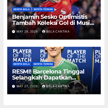
BERITA BOLA
BERITA TERKINI
Benjamin Sesko Optimistis
Tambah Koleksi Gol di Musim
2026/27
MAY 28, 2026
BELA CANTIKA
BERITA BOLA
BERITA TERKINI
RESMI! Barcelona Tinggal
Selangkah Dapatkan
Anthony Gordon
MAY 27, 2026
BELA CANTIKA