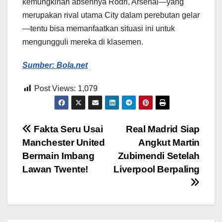
kemungkinan absennya Rodri, Arsenal—yang
merupakan rival utama City dalam perebutan gelar
—tentu bisa memanfaatkan situasi ini untuk
mengungguli mereka di klasemen.
Sumber:
Bola.net
Post Views:
1,079
Post
Fakta Seru Usai
Real Madrid Siap
Manchester United
Angkut Martin
navigation
Bermain Imbang
Zubimendi Setelah
Lawan Twente!
Liverpool Berpaling