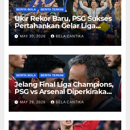
BERITA BOLA
BERITA TERKINI
Ukir Rekor Baru, PSG Sukses
Pertahankan Gelar Liga
Champions
MAY 30, 2026
BELA CANTIKA
BERITA BOLA
BERITA TERKINI
Jelang Final Liga Champions,
PSG vs Arsenal Diperkirakan
Sengit
MAY 29, 2026
BELA CANTIKA