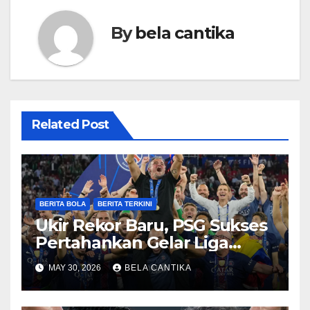
By
bela cantika
Related Post
BERITA BOLA
BERITA TERKINI
Ukir Rekor Baru, PSG Sukses
Pertahankan Gelar Liga
Champions
MAY 30, 2026
BELA CANTIKA