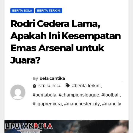
BERITA BOLA
BERITA TERKINI
Rodri Cedera Lama,
Apakah Ini Kesempatan
Emas Arsenal untuk
Juara?
By
bela cantika
#berita terkini
,
SEP 24, 2024
#beritabola
,
#championsleague
,
#football
,
#ligapremiera
,
#manchester city
,
#mancity