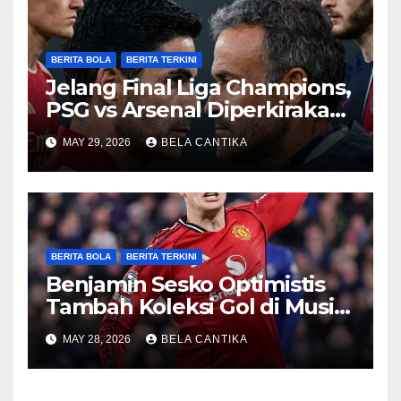
BERITA BOLA
BERITA TERKINI
Jelang Final Liga Champions,
PSG vs Arsenal Diperkirakan
Sengit
MAY 29, 2026
BELA CANTIKA
BERITA BOLA
BERITA TERKINI
Benjamin Sesko Optimistis
Tambah Koleksi Gol di Musim
2026/27
MAY 28, 2026
BELA CANTIKA