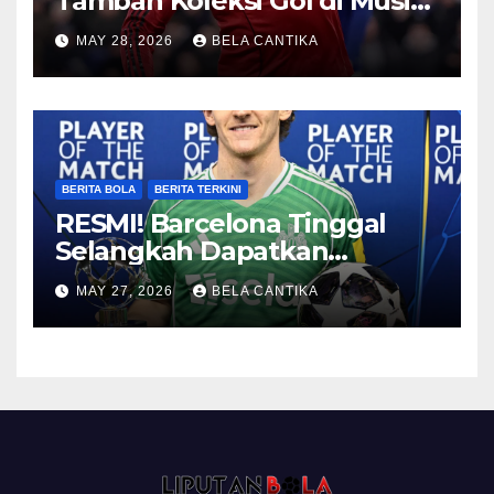
Tambah Koleksi Gol di Musim
2026/27
MAY 28, 2026
BELA CANTIKA
BERITA BOLA
BERITA TERKINI
RESMI! Barcelona Tinggal
Selangkah Dapatkan
Anthony Gordon
MAY 27, 2026
BELA CANTIKA