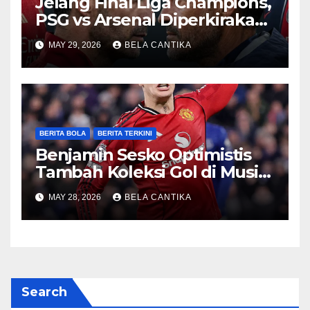
Jelang Final Liga Champions,
PSG vs Arsenal Diperkirakan
Sengit
MAY 29, 2026
BELA CANTIKA
BERITA BOLA
BERITA TERKINI
Benjamin Sesko Optimistis
Tambah Koleksi Gol di Musim
2026/27
MAY 28, 2026
BELA CANTIKA
Search