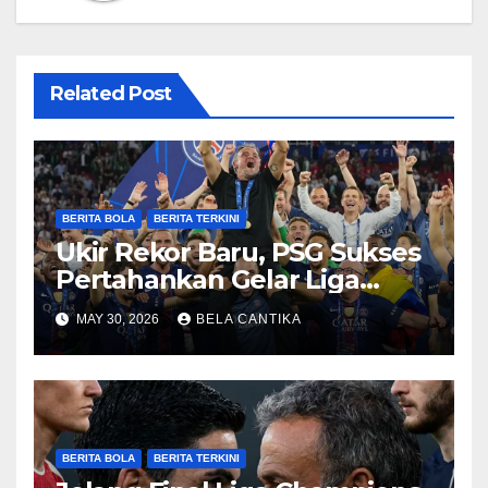
Related Post
BERITA BOLA
BERITA TERKINI
Ukir Rekor Baru, PSG Sukses
Pertahankan Gelar Liga
Champions
MAY 30, 2026
BELA CANTIKA
BERITA BOLA
BERITA TERKINI