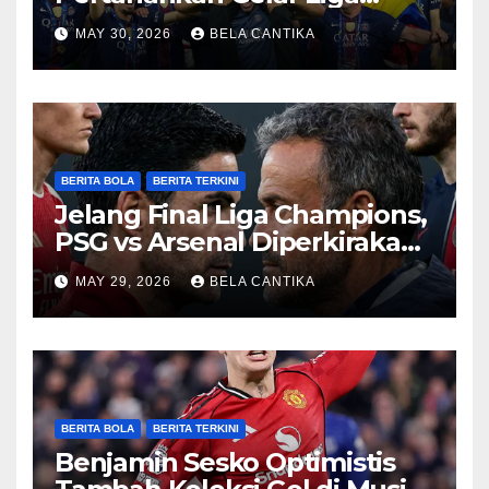
Champions
MAY 30, 2026
BELA CANTIKA
BERITA BOLA
BERITA TERKINI
Jelang Final Liga Champions,
PSG vs Arsenal Diperkirakan
Sengit
MAY 29, 2026
BELA CANTIKA
BERITA BOLA
BERITA TERKINI
Benjamin Sesko Optimistis