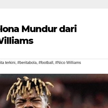
elona Mundur dari
illiams
ta terkini
,
#beritabola
,
#football
,
#Nico Williams