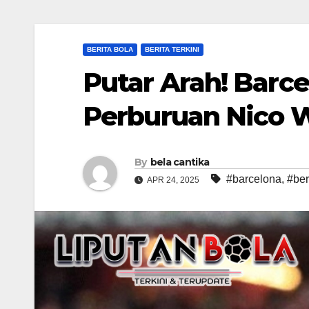
BERITA BOLA
BERITA TERKINI
Putar Arah! Barc
Perburuan Nico W
By
bela cantika
#barcelona
,
#beri
APR 24, 2025