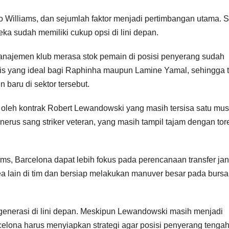
co Williams, dan sejumlah faktor menjadi pertimbangan utama. 
a sudah memiliki cukup opsi di lini depan.
anajemen klub merasa stok pemain di posisi penyerang sudah
s yang ideal bagi Raphinha maupun Lamine Yamal, sehingga t
aru di sektor tersebut.
hi oleh kontrak Robert Lewandowski yang masih tersisa satu mu
enerus sang striker veteran, yang masih tampil tajam dengan to
s, Barcelona dapat lebih fokus pada perencanaan transfer ja
a lain di tim dan bersiap melakukan manuver besar pada bursa
egenerasi di lini depan. Meskipun Lewandowski masih menjadi
elona harus menyiapkan strategi agar posisi penyerang tenga