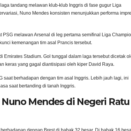
laga tandang melawan klub-klub Inggris di fase gugur Liga
rvariasi, Nuno Mendes konsisten menunjukkan performa impre
at PSG melawan Arsenal di leg pertama semifinal Liga Champi
 kunci kemenangan tim asal Prancis tersebut.
Emirates Stadium. Gol tunggal dalam laga tersebut dicetak o
keras yang gagal diantisipasi oleh kiper David Raya.
saat berhadapan dengan tim asal Inggris. Lebih jauh lagi, ini
iasa saat bertanding di tanah Inggris.
Nuno Mendes di Negeri Ratu
G berhadapan dengan Brest di babak 32 besar. Di babak 16 besa