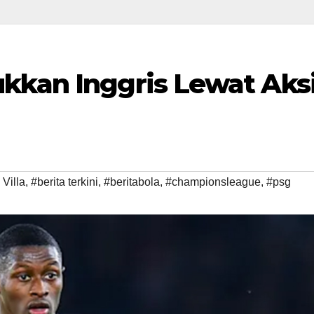
kkan Inggris Lewat Aks
 Villa
,
#berita terkini
,
#beritabola
,
#championsleague
,
#psg