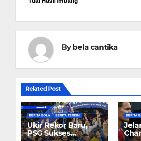
Tuai Hasil Imbang
navigation
By
bela cantika
Related Post
BERITA BOLA
BERITA TERKINI
BERITA 
Ukir Rekor Baru,
Jela
PSG Sukses
Cham
Pertahankan Gelar
Arse