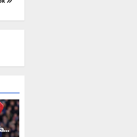
lok
bah