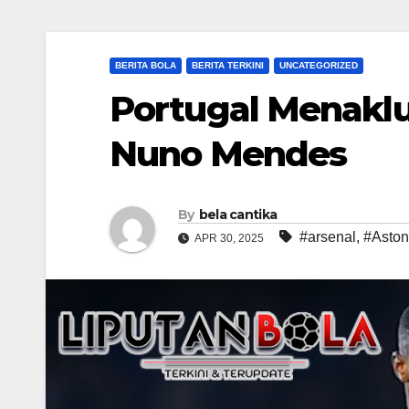
BERITA BOLA
BERITA TERKINI
UNCATEGORIZED
Portugal Menaklu
Nuno Mendes
By
bela cantika
#arsenal
,
#Aston
APR 30, 2025