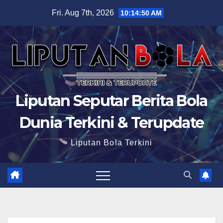
Skip
Fri. Aug 7th, 2026
10:14:51 AM
to
content
Liputan Seputar Berita Bola
Dunia Terkini & Terupdate
Liputan Bola Terkini