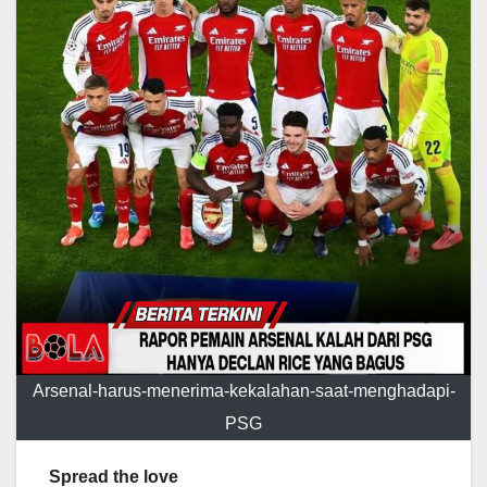
Arsenal-harus-menerima-kekalahan-saat-menghadapi-
PSG
Spread the love