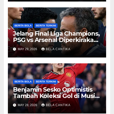
BERITA BOLA
BERITA TERKINI
Jelang Final Liga Champions,
PSG vs Arsenal Diperkirakan
Sengit
MAY 29, 2026
BELA CANTIKA
BERITA BOLA
BERITA TERKINI
Benjamin Sesko Optimistis
Tambah Koleksi Gol di Musim
2026/27
MAY 28, 2026
BELA CANTIKA