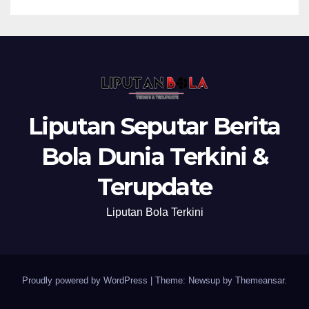
Liputan Seputar Berita
Bola Dunia Terkini &
Terupdate
Liputan Bola Terkini
Proudly powered by WordPress
|
Theme: Newsup by
Themeansar
.