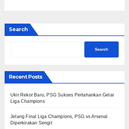
Search
Search
Recent Posts
Ukir Rekor Baru, PSG Sukses Pertahankan Gelar
Liga Champions
Jelang Final Liga Champions, PSG vs Arsenal
Diperkirakan Sengit