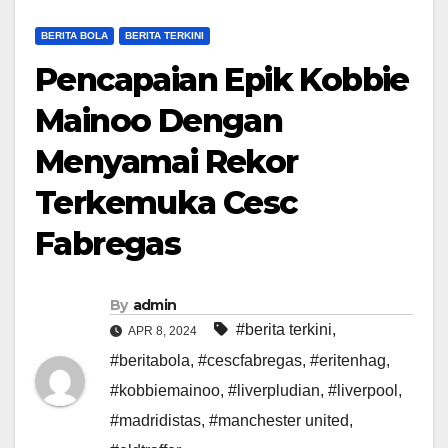
BERITA BOLA
BERITA TERKINI
Pencapaian Epik Kobbie
Mainoo Dengan
Menyamai Rekor
Terkemuka Cesc
Fabregas
By
admin
#berita terkini
,
APR 8, 2024
#beritabola
,
#cescfabregas
,
#eritenhag
,
#kobbiemainoo
,
#liverpludian
,
#liverpool
,
#madridistas
,
#manchester united
,