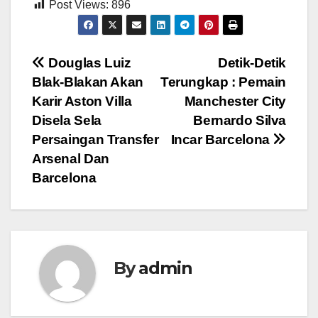
Post Views:
896
Post
Douglas Luiz
Detik-Detik
Blak-Blakan Akan
Terungkap : Pemain
navigation
Karir Aston Villa
Manchester City
Disela Sela
Bernardo Silva
Persaingan Transfer
Incar Barcelona
Arsenal Dan
Barcelona
By
admin