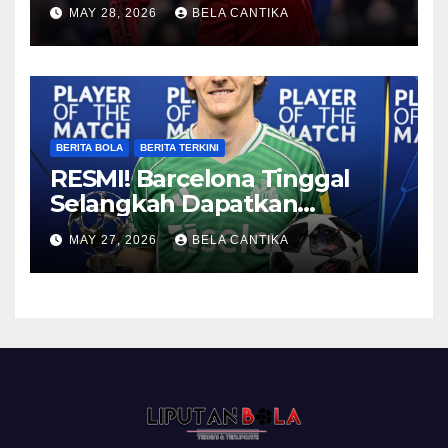
2026/27
MAY 28, 2026
BELA CANTIKA
BERITA BOLA
BERITA TERKINI
RESMI! Barcelona Tinggal
Selangkah Dapatkan
Anthony Gordon
MAY 27, 2026
BELA CANTIKA