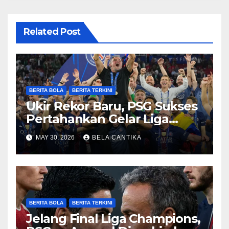
Related Post
BERITA BOLA
BERITA TERKINI
Ukir Rekor Baru, PSG Sukses
Pertahankan Gelar Liga
Champions
MAY 30, 2026
BELA CANTIKA
BERITA BOLA
BERITA TERKINI
Jelang Final Liga Champions,