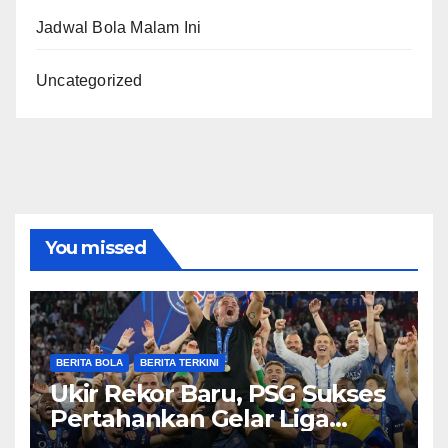
Jadwal Bola Malam Ini
Uncategorized
You missed
BERITA BOLA
BERITA TERKINI
Ukir Rekor Baru, PSG Sukses
Pertahankan Gelar Liga
Champions