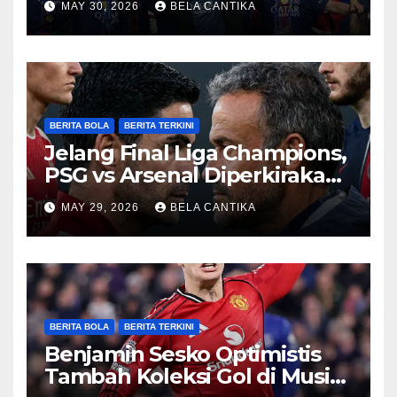
MAY 30, 2026
BELA CANTIKA
BERITA BOLA
BERITA TERKINI
Jelang Final Liga Champions,
PSG vs Arsenal Diperkirakan
Sengit
MAY 29, 2026
BELA CANTIKA
BERITA BOLA
BERITA TERKINI
Benjamin Sesko Optimistis
Tambah Koleksi Gol di Musim