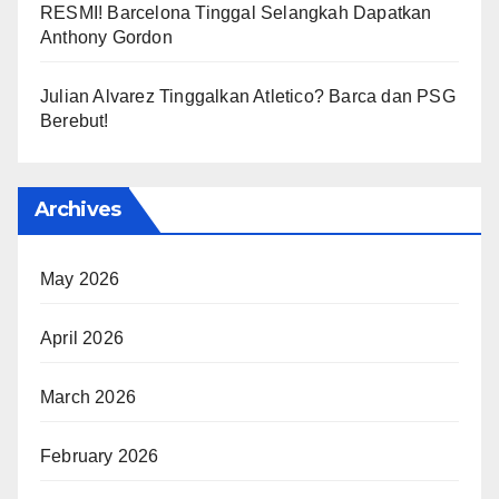
RESMI! Barcelona Tinggal Selangkah Dapatkan
Anthony Gordon
Julian Alvarez Tinggalkan Atletico? Barca dan PSG
Berebut!
Archives
May 2026
April 2026
March 2026
February 2026