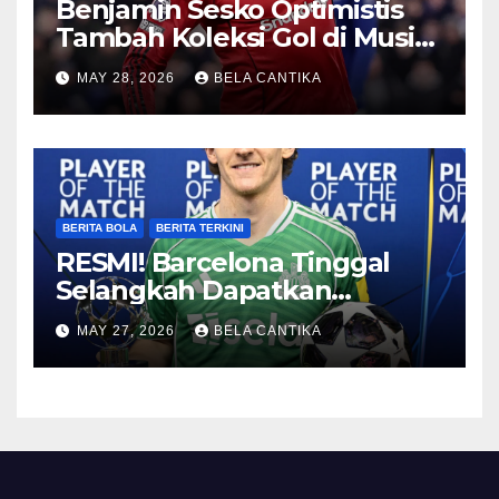
Benjamin Sesko Optimistis
Tambah Koleksi Gol di Musim
2026/27
MAY 28, 2026
BELA CANTIKA
BERITA BOLA
BERITA TERKINI
RESMI! Barcelona Tinggal
Selangkah Dapatkan
Anthony Gordon
MAY 27, 2026
BELA CANTIKA