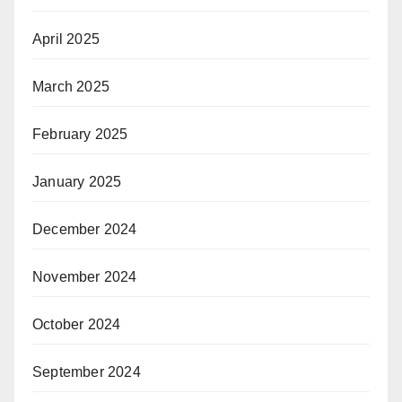
April 2025
March 2025
February 2025
January 2025
December 2024
November 2024
October 2024
September 2024