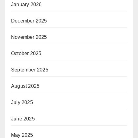
January 2026
December 2025
November 2025
October 2025
September 2025
August 2025
July 2025
June 2025
May 2025