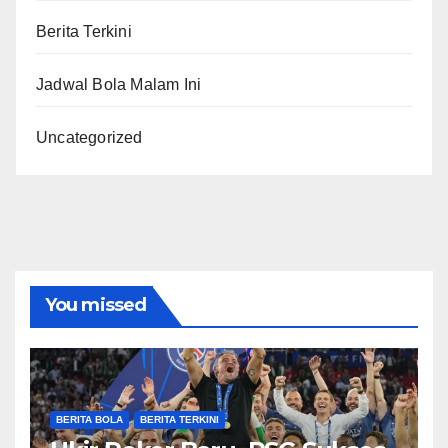
Berita Terkini
Jadwal Bola Malam Ini
Uncategorized
You missed
BERITA BOLA
BERITA TERKINI