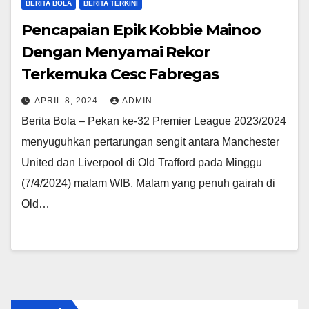
BERITA BOLA
BERITA TERKINI
Pencapaian Epik Kobbie Mainoo
Dengan Menyamai Rekor
Terkemuka Cesc Fabregas
APRIL 8, 2024
ADMIN
Berita Bola – Pekan ke-32 Premier League 2023/2024
menyuguhkan pertarungan sengit antara Manchester
United dan Liverpool di Old Trafford pada Minggu
(7/4/2024) malam WIB. Malam yang penuh gairah di
Old…