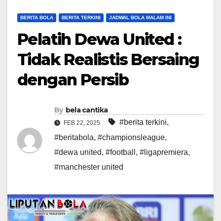
BERITA BOLA
BERITA TERKINI
JADWAL BOLA MALAM INI
Pelatih Dewa United :
Tidak Realistis Bersaing
dengan Persib
By
bela cantika
#berita terkini
,
FEB 22, 2025
#beritabola
,
#championsleague
,
#dewa united
,
#football
,
#ligapremiera
,
#manchester united