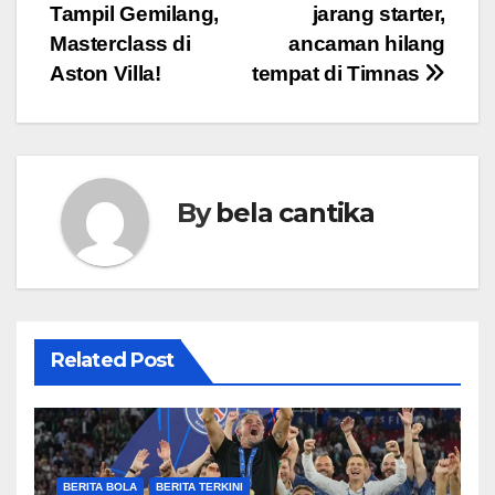
Tampil Gemilang,
jarang starter,
navigation
Masterclass di
ancaman hilang
Aston Villa!
tempat di Timnas
By
bela cantika
Related Post
BERITA BOLA
BERITA TERKINI