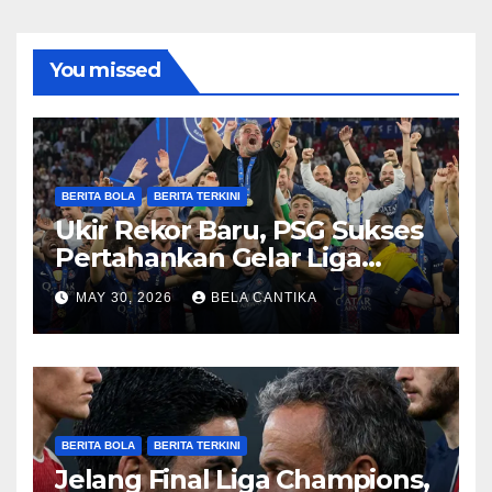
You missed
BERITA BOLA
BERITA TERKINI
Ukir Rekor Baru, PSG Sukses
Pertahankan Gelar Liga
Champions
MAY 30, 2026
BELA CANTIKA
BERITA BOLA
BERITA TERKINI
Jelang Final Liga Champions,