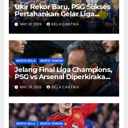
Ukir Rekor Baru, PSG Sukses
Pertahankan Gelar Liga
Champions
MAY 30, 2026
BELA CANTIKA
BERITA BOLA
BERITA TERKINI
Jelang Final Liga Champions,
PSG vs Arsenal Diperkirakan
Sengit
MAY 29, 2026
BELA CANTIKA
BERITA BOLA
BERITA TERKINI