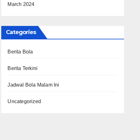
March 2024
Categories
Berita Bola
Berita Terkini
Jadwal Bola Malam Ini
Uncategorized