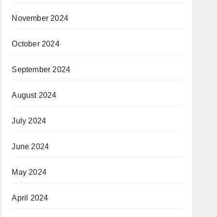
November 2024
October 2024
September 2024
August 2024
July 2024
June 2024
May 2024
April 2024