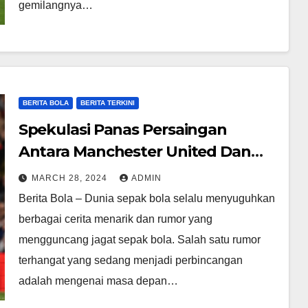
gemilangnya…
BERITA BOLA
BERITA TERKINI
Spekulasi Panas Persaingan
Antara Manchester United Dan
Liverpool Untuk Karir Sofyan
MARCH 28, 2024
ADMIN
Amrabat
Berita Bola – Dunia sepak bola selalu menyuguhkan
berbagai cerita menarik dan rumor yang
mengguncang jagat sepak bola. Salah satu rumor
terhangat yang sedang menjadi perbincangan
adalah mengenai masa depan…