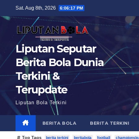
Skip
Sat. Aug 8th, 2026
6:06:19 PM
to
content
Liputan Seputar
Berita Bola Dunia
Terkini &
Terupdate
Liputan Bola Terkini
BERITA BOLA
BERITA TERKINI
Top Tags
berita terkini
beritabola
football
championsle