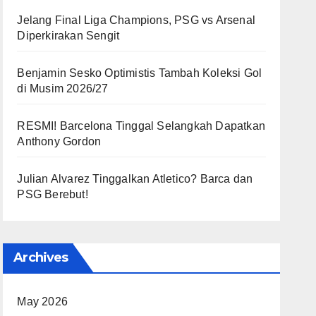
Jelang Final Liga Champions, PSG vs Arsenal
Diperkirakan Sengit
Benjamin Sesko Optimistis Tambah Koleksi Gol
di Musim 2026/27
RESMI! Barcelona Tinggal Selangkah Dapatkan
Anthony Gordon
Julian Alvarez Tinggalkan Atletico? Barca dan
PSG Berebut!
Archives
May 2026