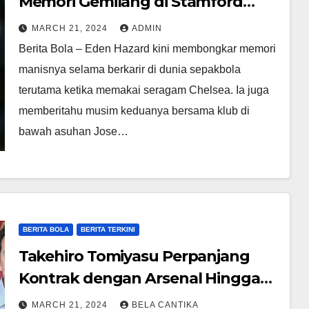
Memori Gemilang di Stamford
Bridge : Nostalgia Bersama
MARCH 21, 2024
ADMIN
Chelsea
Berita Bola – Eden Hazard kini membongkar memori
manisnya selama berkarir di dunia sepakbola
terutama ketika memakai seragam Chelsea. Ia juga
memberitahu musim keduanya bersama klub di
bawah asuhan Jose…
BERITA BOLA
BERITA TERKINI
Takehiro Tomiyasu Perpanjang
Kontrak dengan Arsenal Hingga
2026
MARCH 21, 2024
BELA CANTIKA