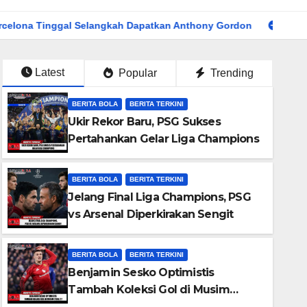
Selangkah Dapatkan Anthony Gordon
Julian Alvarez Tingga
Latest
Popular
Trending
BERITA BOLA
BERITA TERKINI
Ukir Rekor Baru, PSG Sukses
Pertahankan Gelar Liga Champions
BERITA BOLA
BERITA TERKINI
Jelang Final Liga Champions, PSG
vs Arsenal Diperkirakan Sengit
BERITA BOLA
BERITA TERKINI
Benjamin Sesko Optimistis
BERITA BOLA
BERITA TERKINI
Tambah Koleksi Gol di Musim
Jelang Final Liga Champions
2026/27