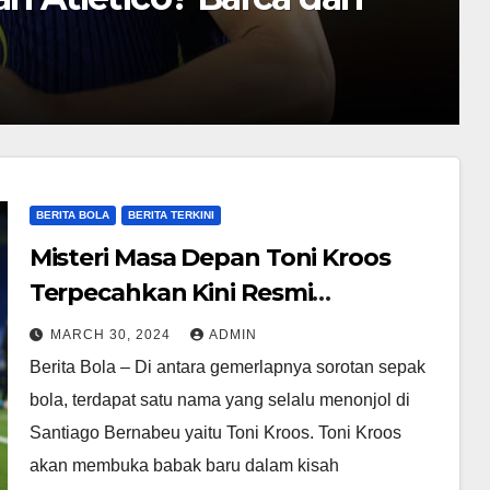
BERITA BOLA
BERITA TERKINI
Misteri Masa Depan Toni Kroos
Terpecahkan Kini Resmi
Perpanjang Kontrak Bersama Real
MARCH 30, 2024
ADMIN
Madrid Hingga 2025
Berita Bola – Di antara gemerlapnya sorotan sepak
bola, terdapat satu nama yang selalu menonjol di
Santiago Bernabeu yaitu Toni Kroos. Toni Kroos
akan membuka babak baru dalam kisah