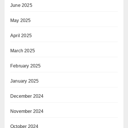
June 2025
May 2025
April 2025
March 2025
February 2025
January 2025
December 2024
November 2024
October 2024