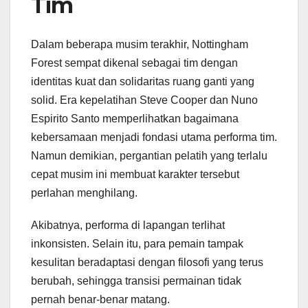
Tim
Dalam beberapa musim terakhir, Nottingham
Forest sempat dikenal sebagai tim dengan
identitas kuat dan solidaritas ruang ganti yang
solid. Era kepelatihan Steve Cooper dan Nuno
Espirito Santo memperlihatkan bagaimana
kebersamaan menjadi fondasi utama performa tim.
Namun demikian, pergantian pelatih yang terlalu
cepat musim ini membuat karakter tersebut
perlahan menghilang.
Akibatnya, performa di lapangan terlihat
inkonsisten. Selain itu, para pemain tampak
kesulitan beradaptasi dengan filosofi yang terus
berubah, sehingga transisi permainan tidak
pernah benar-benar matang.