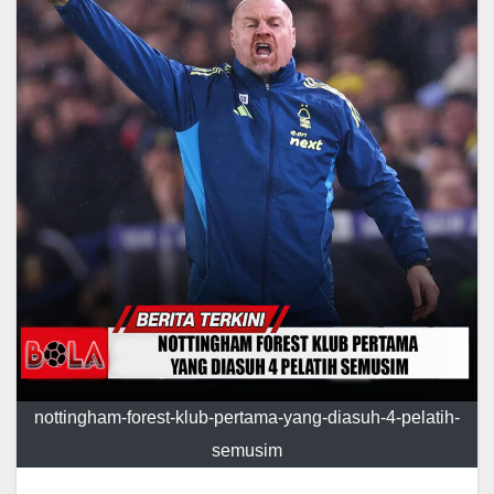
nottingham-forest-klub-pertama-yang-diasuh-4-pelatih-
semusim