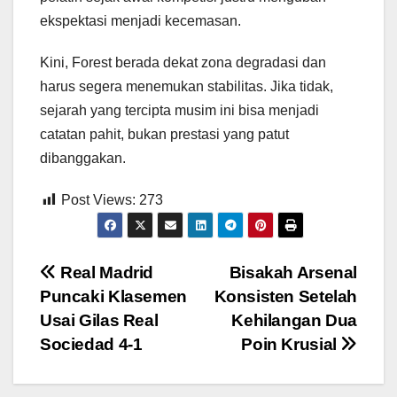
ekspektasi menjadi kecemasan.
Kini, Forest berada dekat zona degradasi dan
harus segera menemukan stabilitas. Jika tidak,
sejarah yang tercipta musim ini bisa menjadi
catatan pahit, bukan prestasi yang patut
dibanggakan.
Post Views:
273
Post
Real Madrid
Bisakah Arsenal
Puncaki Klasemen
Konsisten Setelah
navigation
Usai Gilas Real
Kehilangan Dua
Sociedad 4-1
Poin Krusial