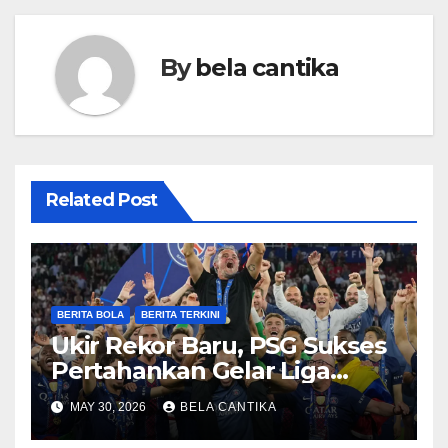
By
bela cantika
Related Post
BERITA BOLA
BERITA TERKINI
Ukir Rekor Baru, PSG Sukses
Pertahankan Gelar Liga
Champions
MAY 30, 2026
BELA CANTIKA