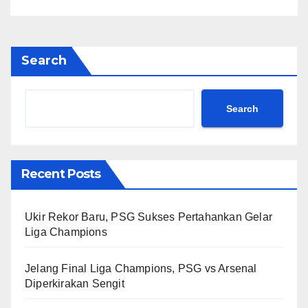
Search
Search
Recent Posts
Ukir Rekor Baru, PSG Sukses Pertahankan Gelar
Liga Champions
Jelang Final Liga Champions, PSG vs Arsenal
Diperkirakan Sengit