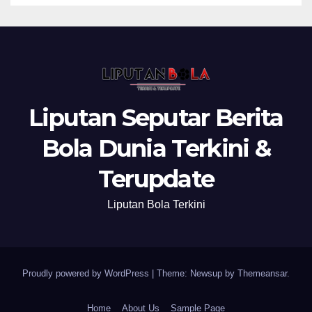
Liputan Seputar Berita
Bola Dunia Terkini &
Terupdate
Liputan Bola Terkini
Proudly powered by WordPress
|
Theme: Newsup by
Themeansar
.
Home
About Us
Sample Page