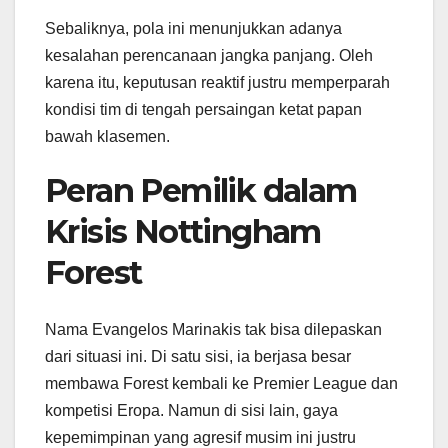
Sebaliknya, pola ini menunjukkan adanya
kesalahan perencanaan jangka panjang. Oleh
karena itu, keputusan reaktif justru memperparah
kondisi tim di tengah persaingan ketat papan
bawah klasemen.
Peran Pemilik dalam
Krisis Nottingham
Forest
Nama Evangelos Marinakis tak bisa dilepaskan
dari situasi ini. Di satu sisi, ia berjasa besar
membawa Forest kembali ke Premier League dan
kompetisi Eropa. Namun di sisi lain, gaya
kepemimpinan yang agresif musim ini justru