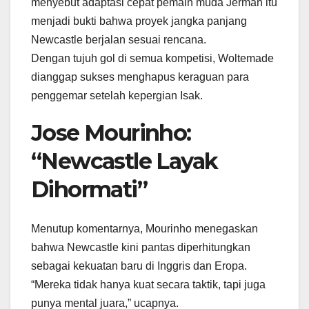
menyebut adaptasi cepat pemain muda Jerman itu
menjadi bukti bahwa proyek jangka panjang
Newcastle berjalan sesuai rencana.
Dengan tujuh gol di semua kompetisi, Woltemade
dianggap sukses menghapus keraguan para
penggemar setelah kepergian Isak.
Jose Mourinho:
“Newcastle Layak
Dihormati”
Menutup komentarnya, Mourinho menegaskan
bahwa Newcastle kini pantas diperhitungkan
sebagai kekuatan baru di Inggris dan Eropa.
“Mereka tidak hanya kuat secara taktik, tapi juga
punya mental juara,” ucapnya.