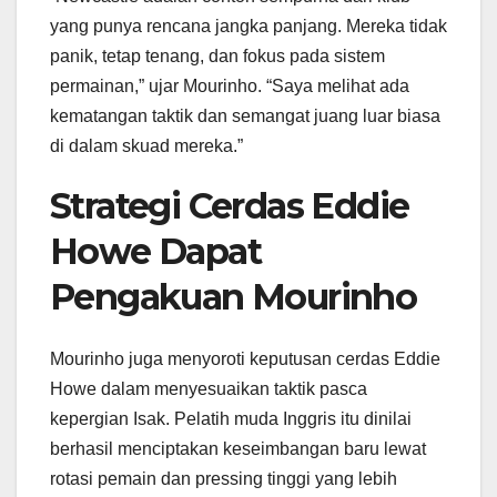
yang punya rencana jangka panjang. Mereka tidak
panik, tetap tenang, dan fokus pada sistem
permainan,” ujar Mourinho. “Saya melihat ada
kematangan taktik dan semangat juang luar biasa
di dalam skuad mereka.”
Strategi Cerdas Eddie
Howe Dapat
Pengakuan Mourinho
Mourinho juga menyoroti keputusan cerdas Eddie
Howe dalam menyesuaikan taktik pasca
kepergian Isak. Pelatih muda Inggris itu dinilai
berhasil menciptakan keseimbangan baru lewat
rotasi pemain dan pressing tinggi yang lebih