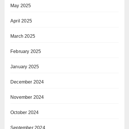
May 2025
April 2025
March 2025
February 2025
January 2025
December 2024
November 2024
October 2024
September 2024