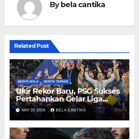
By
bela cantika
Related Post
BERITA BOLA
BERITA TERKINI
Ukir Rekor Baru, PSG Sukses
Pertahankan Gelar Liga
Champions
MAY 30, 2026
BELA CANTIKA