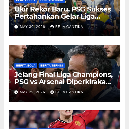
BERITA BOLA
BERITA TERKINI
Ukir Rekor Baru, PSG Sukses
Pertahankan Gelar Liga
Champions
MAY 30, 2026
BELA CANTIKA
BERITA BOLA
BERITA TERKINI
Jelang Final Liga Champions,
PSG vs Arsenal Diperkirakan
Sengit
MAY 29, 2026
BELA CANTIKA