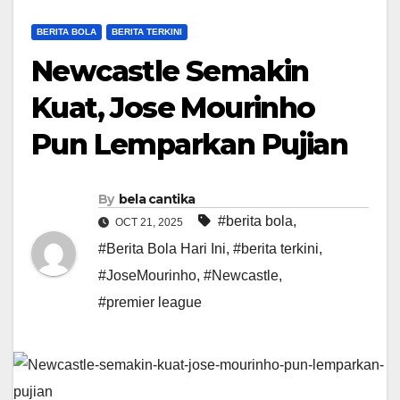
BERITA BOLA
BERITA TERKINI
Newcastle Semakin
Kuat, Jose Mourinho
Pun Lemparkan Pujian
By
bela cantika
#berita bola
,
OCT 21, 2025
#Berita Bola Hari Ini
,
#berita terkini
,
#JoseMourinho
,
#Newcastle
,
#premier league