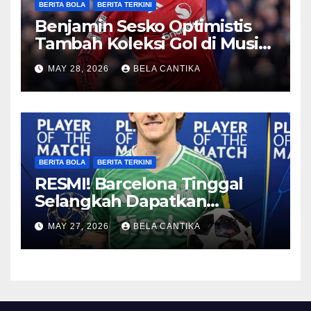
BERITA BOLA
BERITA TERKINI
Benjamin Sesko Optimistis
Tambah Koleksi Gol di Musim
2026/27
MAY 28, 2026
BELA CANTIKA
BERITA BOLA
BERITA TERKINI
RESMI! Barcelona Tinggal
Selangkah Dapatkan
Anthony Gordon
MAY 27, 2026
BELA CANTIKA