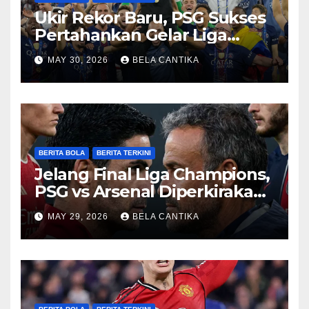
Ukir Rekor Baru, PSG Sukses
Pertahankan Gelar Liga
Champions
MAY 30, 2026
BELA CANTIKA
BERITA BOLA
BERITA TERKINI
Jelang Final Liga Champions,
PSG vs Arsenal Diperkirakan
Sengit
MAY 29, 2026
BELA CANTIKA