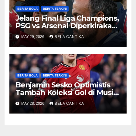
BERITA BOLA
BERITA TERKINI
Jelang Final Liga Champions,
PSG vs Arsenal Diperkirakan
Sengit
MAY 29, 2026
BELA CANTIKA
BERITA BOLA
BERITA TERKINI
Benjamin Sesko Optimistis
Tambah Koleksi Gol di Musim
2026/27
MAY 28, 2026
BELA CANTIKA