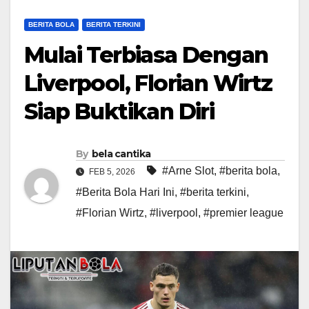
BERITA BOLA
BERITA TERKINI
Mulai Terbiasa Dengan
Liverpool, Florian Wirtz
Siap Buktikan Diri
By
bela cantika
#Arne Slot
,
#berita bola
,
FEB 5, 2026
#Berita Bola Hari Ini
,
#berita terkini
,
#Florian Wirtz
,
#liverpool
,
#premier league