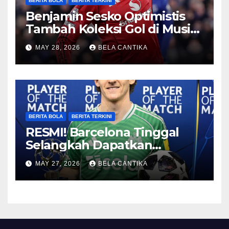
BERITA BOLA
BERITA TERKINI
Benjamin Sesko Optimistis
Tambah Koleksi Gol di Musim
2026/27
MAY 28, 2026
BELA CANTIKA
BERITA BOLA
BERITA TERKINI
RESMI! Barcelona Tinggal
Selangkah Dapatkan
Anthony Gordon
MAY 27, 2026
BELA CANTIKA