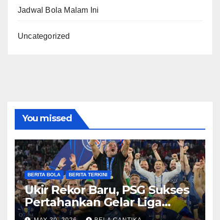
Jadwal Bola Malam Ini
Uncategorized
You missed
BERITA BOLA
BERITA TERKINI
Ukir Rekor Baru, PSG Sukses
Pertahankan Gelar Liga
Champions
MAY 30, 2026
BELA CANTIKA