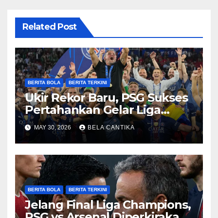
Related Post
BERITA BOLA
BERITA TERKINI
Ukir Rekor Baru, PSG Sukses
Pertahankan Gelar Liga
Champions
MAY 30, 2026
BELA CANTIKA
BERITA BOLA
BERITA TERKINI
Jelang Final Liga Champions,
PSG vs Arsenal Diperkirakan