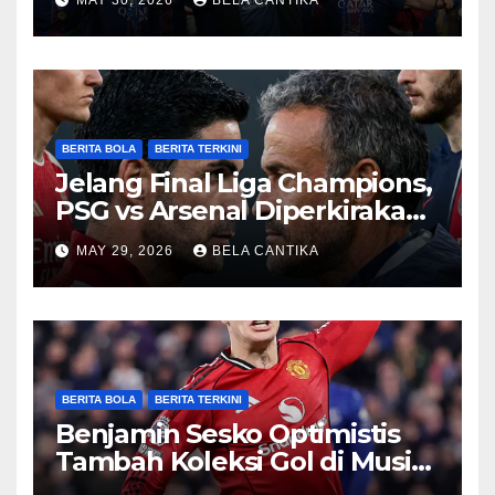
BERITA BOLA
BERITA TERKINI
Jelang Final Liga Champions,
PSG vs Arsenal Diperkirakan
Sengit
MAY 29, 2026
BELA CANTIKA
BERITA BOLA
BERITA TERKINI
Benjamin Sesko Optimistis
Tambah Koleksi Gol di Musim
2026/27