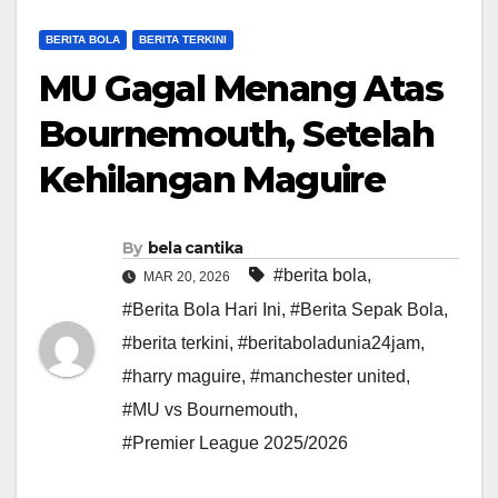
BERITA BOLA
BERITA TERKINI
MU Gagal Menang Atas
Bournemouth, Setelah
Kehilangan Maguire
By
bela cantika
#berita bola
,
MAR 20, 2026
#Berita Bola Hari Ini
,
#Berita Sepak Bola
,
#berita terkini
,
#beritaboladunia24jam
,
#harry maguire
,
#manchester united
,
#MU vs Bournemouth
,
#Premier League 2025/2026