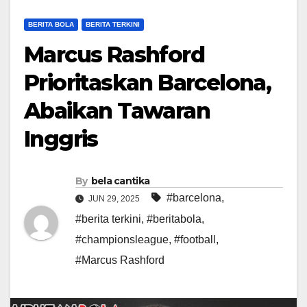
BERITA BOLA
BERITA TERKINI
Marcus Rashford
Prioritaskan Barcelona,
Abaikan Tawaran
Inggris
By
bela cantika
#barcelona
,
JUN 29, 2025
#berita terkini
,
#beritabola
,
#championsleague
,
#football
,
#Marcus Rashford