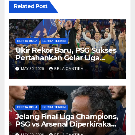
Related Post
BERITA BOLA
BERITA TERKINI
Ukir Rekor Baru, PSG Sukses
Pertahankan Gelar Liga
Champions
MAY 30, 2026
BELA CANTIKA
BERITA BOLA
BERITA TERKINI
Jelang Final Liga Champions,
PSG vs Arsenal Diperkirakan
Sengit