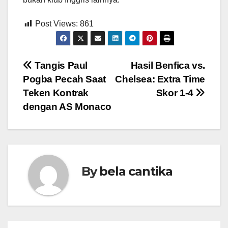
Post Views:
861
Post
Tangis Paul
Hasil Benfica vs.
Pogba Pecah Saat
Chelsea: Extra Time
navigation
Teken Kontrak
Skor 1-4
dengan AS Monaco
By
bela cantika