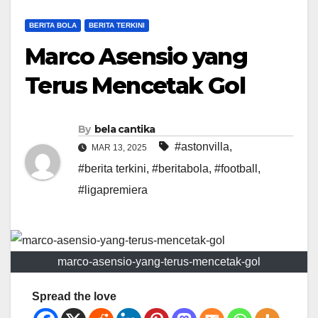
BERITA BOLA
BERITA TERKINI
Marco Asensio yang
Terus Mencetak Gol
By
bela cantika
#astonvilla
,
MAR 13, 2025
#berita terkini
,
#beritabola
,
#football
,
#ligapremiera
marco-asensio-yang-terus-mencetak-gol
Spread the love