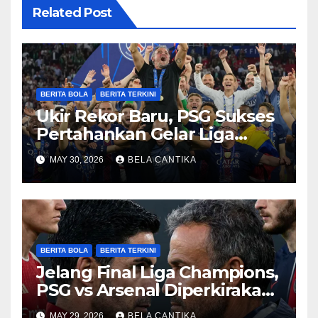
Related Post
BERITA BOLA
BERITA TERKINI
Ukir Rekor Baru, PSG Sukses
Pertahankan Gelar Liga
Champions
MAY 30, 2026
BELA CANTIKA
BERITA BOLA
BERITA TERKINI
Jelang Final Liga Champions,
PSG vs Arsenal Diperkirakan
Sengit
MAY 29, 2026
BELA CANTIKA