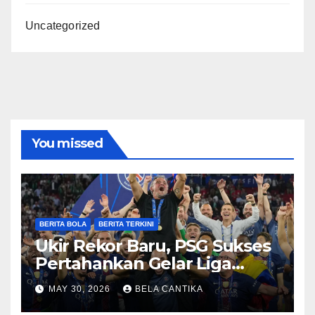
Uncategorized
You missed
BERITA BOLA
BERITA TERKINI
Ukir Rekor Baru, PSG Sukses
Pertahankan Gelar Liga
Champions
MAY 30, 2026
BELA CANTIKA