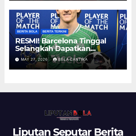
BERITA BOLA
BERITA TERKINI
RESMI! Barcelona Tinggal
Selangkah Dapatkan
Anthony Gordon
MAY 27, 2026
BELA CANTIKA
Liputan Seputar Berita