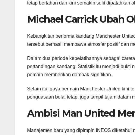
tetap bertahan dan kini semakin sulit dipatahkan 
Michael Carrick Ubah O
Kebangkitan performa kandang Manchester United mu
tersebut berhasil membawa atmosfer positif dan m
Dalam dua periode kepelatihannya sebagai caret
pertandingan kandang. Statistik itu menjadi bukt
pemain memberikan dampak signifikan.
Selain itu, gaya bermain Manchester United kini te
penguasaan bola, tetapi juga tampil tajam dalam
Ambisi Man United Men
Manajemen baru yang dipimpin INEOS diketahui m