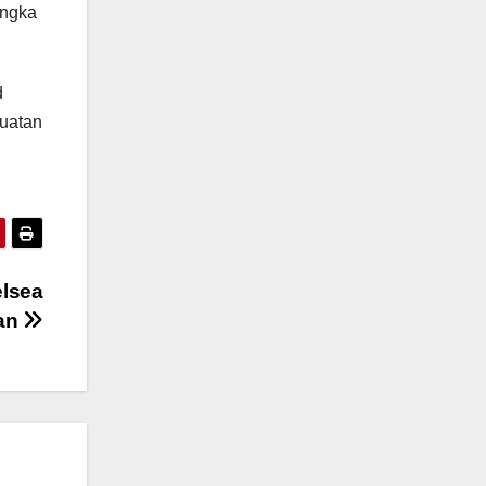
angka
d
kuatan
elsea
an