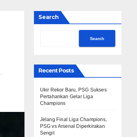
Search
Search
Recent Posts
Ukir Rekor Baru, PSG Sukses
Pertahankan Gelar Liga
Champions
Jelang Final Liga Champions,
PSG vs Arsenal Diperkirakan
Sengit