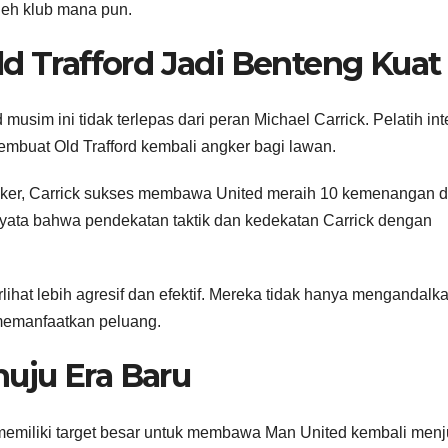
oleh klub mana pun.
ld Trafford Jadi Benteng Kuat
sim ini tidak terlepas dari peran Michael Carrick. Pelatih int
embuat Old Trafford kembali angker bagi lawan.
aker, Carrick sukses membawa United meraih 10 kemenangan d
i nyata bahwa pendekatan taktik dan kedekatan Carrick dengan
rlihat lebih agresif dan efektif. Mereka tidak hanya mengandalk
 memanfaatkan peluang.
uju Era Baru
emiliki target besar untuk membawa Man United kembali menj