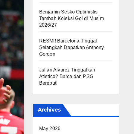
Benjamin Sesko Optimistis
Tambah Koleksi Gol di Musim
2026/27
RESMI! Barcelona Tinggal
Selangkah Dapatkan Anthony
Gordon
Julian Alvarez Tinggalkan
Atletico? Barca dan PSG
Berebut!
Archives
May 2026