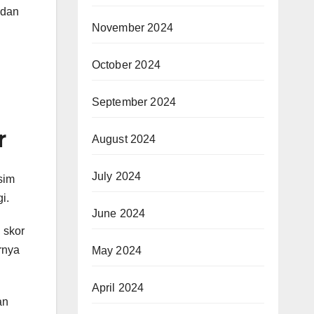
 dan
November 2024
October 2024
September 2024
r
August 2024
July 2024
sim
i.
June 2024
 skor
rnya
May 2024
April 2024
an