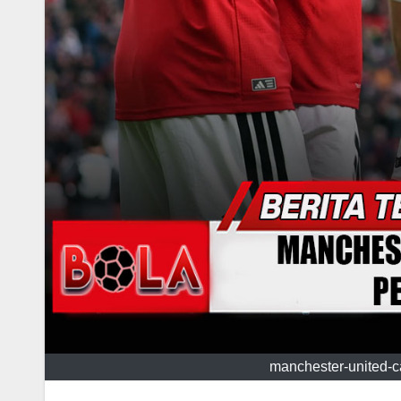
manchester-united-c