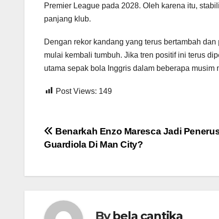
Premier League pada 2028. Oleh karena itu, stabi
panjang klub.
Dengan rekor kandang yang terus bertambah dan p
mulai kembali tumbuh. Jika tren positif ini terus
utama sepak bola Inggris dalam beberapa musim
Post Views:
149
Post
Benarkah Enzo Maresca Jadi Peneru
Guardiola Di Man City?
navigation
By
bela cantika