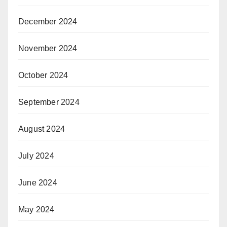
December 2024
November 2024
October 2024
September 2024
August 2024
July 2024
June 2024
May 2024