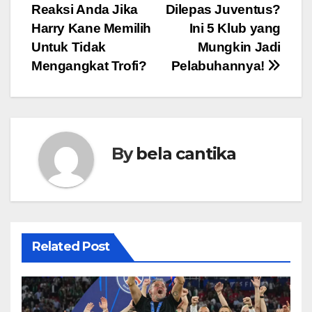
Reaksi Anda Jika
Dilepas Juventus?
navigation
Harry Kane Memilih
Ini 5 Klub yang
Untuk Tidak
Mungkin Jadi
Mengangkat Trofi?
Pelabuhannya!
By
bela cantika
Related Post