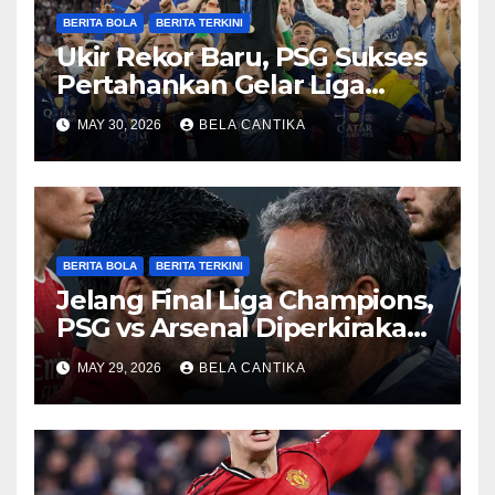
BERITA BOLA
BERITA TERKINI
Ukir Rekor Baru, PSG Sukses
Pertahankan Gelar Liga
Champions
MAY 30, 2026
BELA CANTIKA
BERITA BOLA
BERITA TERKINI
Jelang Final Liga Champions,
PSG vs Arsenal Diperkirakan
Sengit
MAY 29, 2026
BELA CANTIKA