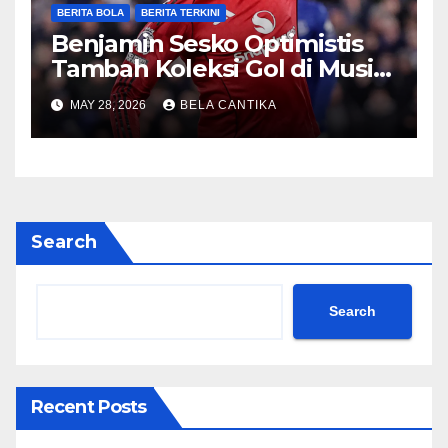
BERITA BOLA
BERITA TERKINI
Benjamin Sesko Optimistis
Tambah Koleksi Gol di Musim
2026/27
MAY 28, 2026
BELA CANTIKA
Search
Search
Recent Posts