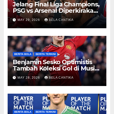
Jelang Final Liga Champions,
PSG vs Arsenal Diperkirakan
Sengit
MAY 29, 2026
BELA CANTIKA
BERITA BOLA
BERITA TERKINI
Benjamin Sesko Optimistis
Tambah Koleksi Gol di Musim
2026/27
MAY 28, 2026
BELA CANTIKA
BERITA BOLA
BERITA TERKINI