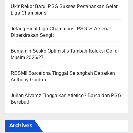
Ukir Rekor Baru, PSG Sukses Pertahankan Gelar
Liga Champions
Jelang Final Liga Champions, PSG vs Arsenal
Diperkirakan Sengit
Benjamin Sesko Optimistis Tambah Koleksi Gol di
Musim 2026/27
RESMI! Barcelona Tinggal Selangkah Dapatkan
Anthony Gordon
Julian Alvarez Tinggalkan Atletico? Barca dan PSG
Berebut!
Archives