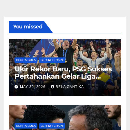
You missed
BERITA BOLA
BERITA TERKINI
Ukir Rekor Baru, PSG Sukses
Pertahankan Gelar Liga
Champions
MAY 30, 2026
BELA CANTIKA
BERITA BOLA
BERITA TERKINI