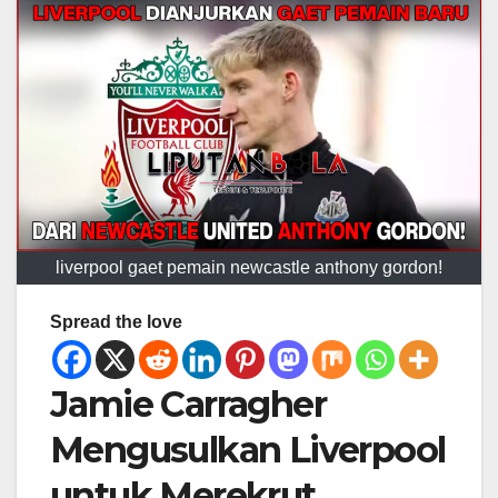
liverpool gaet pemain newcastle anthony gordon!
Spread the love
Jamie Carragher
Mengusulkan Liverpool
untuk Merekrut