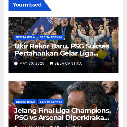
You missed
BERITA BOLA
BERITA TERKINI
Ukir Rekor Baru, PSG Sukses
Pertahankan Gelar Liga
Champions
MAY 30, 2026
BELA CANTIKA
BERITA BOLA
BERITA TERKINI
Jelang Final Liga Champions,
PSG vs Arsenal Diperkirakan
Sengit