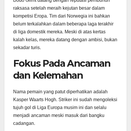
Bodo Glimt datang dengan reputasi pembunuh
raksasa setelah meraih kejutan besar dalam
kompetisi Eropa. Tim dari Norwegia ini bahkan
belum terkalahkan dalam beberapa laga terakhir
di liga domestik mereka. Meski di atas kertas
kalah kelas, mereka datang dengan ambisi, bukan
sekadar turis.
Fokus Pada Ancaman
dan Kelemahan
Nama pemain yang patut diperhatikan adalah
Kasper Waarts Hogh. Striker ini sudah mengoleksi
tujuh gol di Liga Europa musim ini dan selalu
menjadi ancaman meski masuk dari bangku
cadangan.