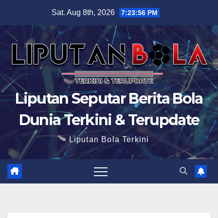
Skip
Sat. Aug 8th, 2026
7:23:57 PM
to
content
Liputan Seputar Berita Bola
Dunia Terkini & Terupdate
Liputan Bola Terkini