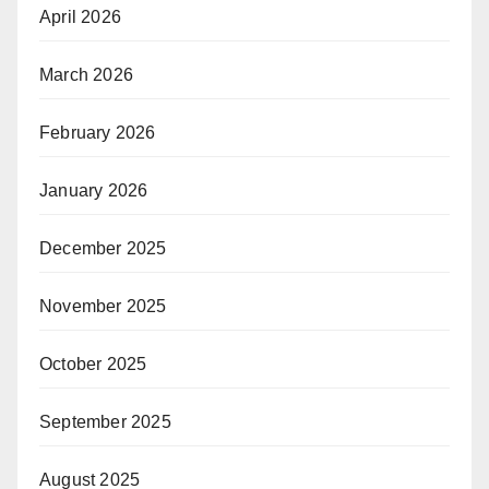
April 2026
March 2026
February 2026
January 2026
December 2025
November 2025
October 2025
September 2025
August 2025