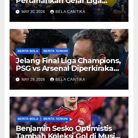
Pertahankan Gelar Liga
Champions
MAY 30, 2026
BELA CANTIKA
BERITA BOLA
BERITA TERKINI
Jelang Final Liga Champions,
PSG vs Arsenal Diperkirakan
Sengit
MAY 29, 2026
BELA CANTIKA
BERITA BOLA
BERITA TERKINI
Benjamin Sesko Optimistis
Tambah Koleksi Gol di Musim