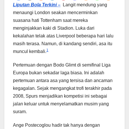
Liputan Bola Terkini –
Langit mendung yang
menaungi London seakan mencerminkan
suasana hati Tottenham saat mereka
menginjakkan kaki di Stadion. Luka dari
kekalahan telak atas Liverpool beberapa hari lalu
masih terasa. Namun, di kandang sendiri, asa itu
1
muncul kembali.
Pertemuan dengan Bodo Glimt di semifinal Liga
Europa bukan sekadar laga biasa. Ini adalah
pertemuan antara asa yang tersisa dan ancaman
kegagalan. Sejak mengangkat trofi terakhir pada
2008, Spurs menjadikan kompetisi ini sebagai
jalan keluar untuk menyelamatkan musim yang
suram.
Ange Postecoglou hadir tak hanya dengan