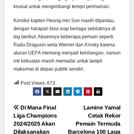
krusial untuk mengimbangi tempo permainan.
Kondisi kapten Heung-min Son masih dipantau,
dengan harapan bisa siap berlaga setidaknya di
leg berikut. Absennya beberapa pemain seperti
Radu Dragusin serta Werner dan Kinsky karena
aturan UEFA memang menjadi kehilangan, namun
inti kekuatan masih memadai untuk tampil
maksimal di depan publik sendiri.
Post Views:
673
Post
Di Mana Final
Lamine Yamal
Liga Champions
Cetak Rekor
navigation
2024/2025 Akan
Pemain Termuda
Dilaksanakan
Barcelona 100 Laga