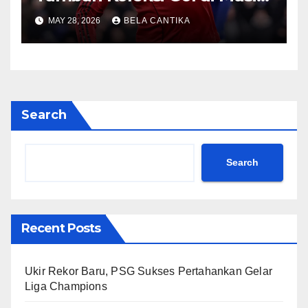
2026/27
MAY 28, 2026
BELA CANTIKA
Search
Search
Recent Posts
Ukir Rekor Baru, PSG Sukses Pertahankan Gelar
Liga Champions