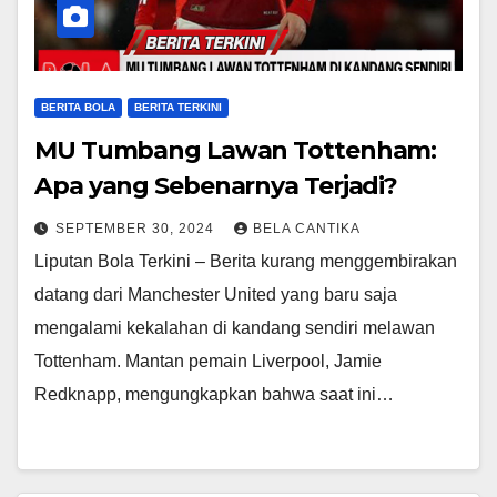
BERITA BOLA
BERITA TERKINI
MU Tumbang Lawan Tottenham:
Apa yang Sebenarnya Terjadi?
SEPTEMBER 30, 2024
BELA CANTIKA
Liputan Bola Terkini – Berita kurang menggembirakan
datang dari Manchester United yang baru saja
mengalami kekalahan di kandang sendiri melawan
Tottenham. Mantan pemain Liverpool, Jamie
Redknapp, mengungkapkan bahwa saat ini…