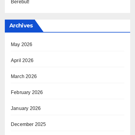
Berebut!
Archives
May 2026
April 2026
March 2026
February 2026
January 2026
December 2025