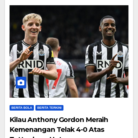
BERITA BOLA
BERITA TERKINI
Kilau Anthony Gordon Meraih
Kemenangan Telak 4-0 Atas