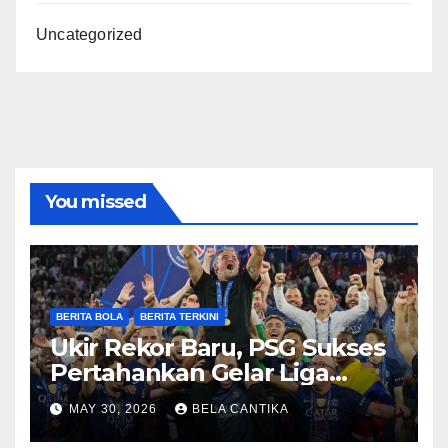
Uncategorized
You missed
BERITA BOLA
BERITA TERKINI
Ukir Rekor Baru, PSG Sukses
Pertahankan Gelar Liga
Champions
MAY 30, 2026
BELA CANTIKA