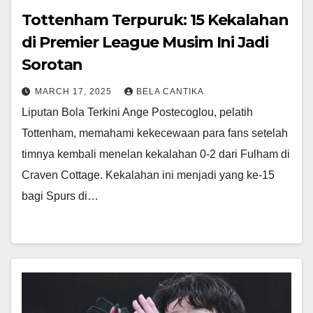
Tottenham Terpuruk: 15 Kekalahan
di Premier League Musim Ini Jadi
Sorotan
MARCH 17, 2025
BELA CANTIKA
Liputan Bola Terkini Ange Postecoglou, pelatih
Tottenham, memahami kekecewaan para fans setelah
timnya kembali menelan kekalahan 0-2 dari Fulham di
Craven Cottage. Kekalahan ini menjadi yang ke-15
bagi Spurs di…