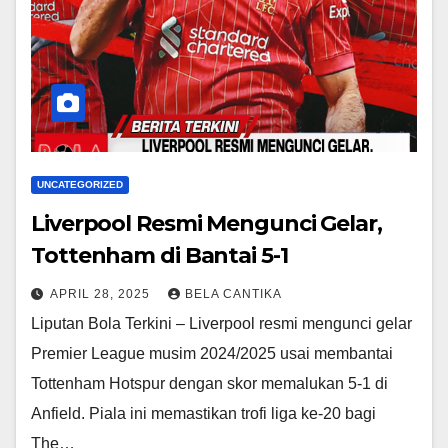
UNCATEGORIZED
Liverpool Resmi Mengunci Gelar,
Tottenham di Bantai 5-1
APRIL 28, 2025
BELA CANTIKA
Liputan Bola Terkini – Liverpool resmi mengunci gelar
Premier League musim 2024/2025 usai membantai
Tottenham Hotspur dengan skor memalukan 5-1 di
Anfield. Piala ini memastikan trofi liga ke-20 bagi
The…