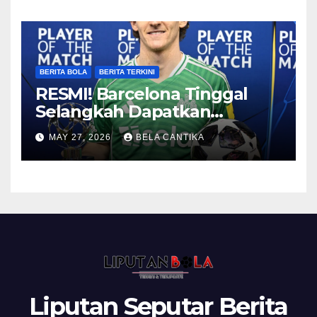
BERITA BOLA
BERITA TERKINI
RESMI! Barcelona Tinggal
Selangkah Dapatkan
Anthony Gordon
MAY 27, 2026
BELA CANTIKA
Liputan Seputar Berita