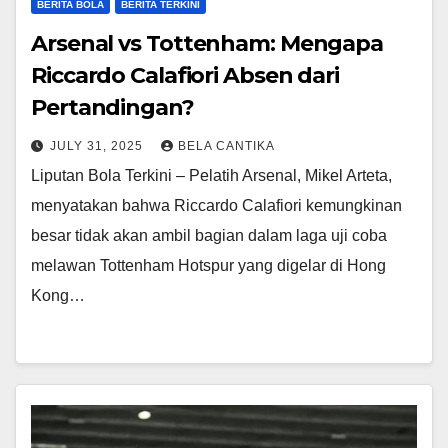
BERITA BOLA
BERITA TERKINI
Arsenal vs Tottenham: Mengapa
Riccardo Calafiori Absen dari
Pertandingan?
JULY 31, 2025
BELA CANTIKA
Liputan Bola Terkini – Pelatih Arsenal, Mikel Arteta,
menyatakan bahwa Riccardo Calafiori kemungkinan
besar tidak akan ambil bagian dalam laga uji coba
melawan Tottenham Hotspur yang digelar di Hong
Kong…