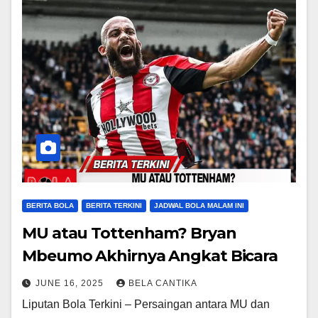
BERITA BOLA
BERITA TERKINI
JADWAL BOLA MALAM INI
MU atau Tottenham? Bryan
Mbeumo Akhirnya Angkat Bicara
JUNE 16, 2025
BELA CANTIKA
Liputan Bola Terkini – Persaingan antara MU dan