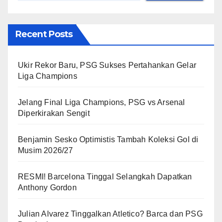
Recent Posts
Ukir Rekor Baru, PSG Sukses Pertahankan Gelar
Liga Champions
Jelang Final Liga Champions, PSG vs Arsenal
Diperkirakan Sengit
Benjamin Sesko Optimistis Tambah Koleksi Gol di
Musim 2026/27
RESMI! Barcelona Tinggal Selangkah Dapatkan
Anthony Gordon
Julian Alvarez Tinggalkan Atletico? Barca dan PSG