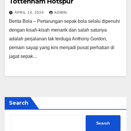
Tottenham Hotspur
APRIL 14, 2024
ADMIN
Berita Bola – Pertarungan sepak bola selalu dipenuhi
dengan kisah-kisah menarik dan salah satunya
adalah perjalanan tak terduga Anthony Gordon,
pemain sayap yang kini menjadi pusat perhatian di
jagat sepak…
Search
Search