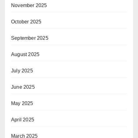
November 2025
October 2025
September 2025
August 2025
July 2025
June 2025
May 2025
April 2025
March 2025