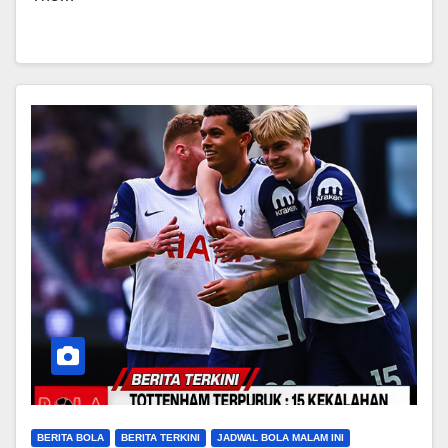
BERITA BOLA
BERITA TERKINI
JADWAL BOLA MALAM INI