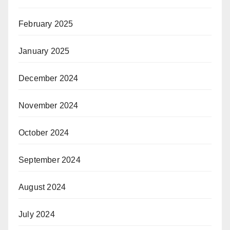
February 2025
January 2025
December 2024
November 2024
October 2024
September 2024
August 2024
July 2024