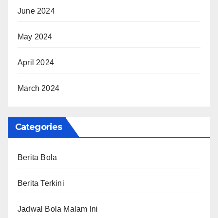
June 2024
May 2024
April 2024
March 2024
Categories
Berita Bola
Berita Terkini
Jadwal Bola Malam Ini