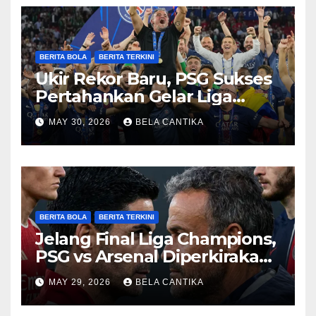
BERITA BOLA
BERITA TERKINI
Ukir Rekor Baru, PSG Sukses
Pertahankan Gelar Liga
Champions
MAY 30, 2026
BELA CANTIKA
BERITA BOLA
BERITA TERKINI
Jelang Final Liga Champions,
PSG vs Arsenal Diperkirakan
Sengit
MAY 29, 2026
BELA CANTIKA