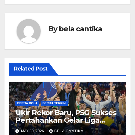
By
bela cantika
Related Post
BERITA BOLA
BERITA TERKINI
Ukir Rekor Baru, PSG Sukses
Pertahankan Gelar Liga
Champions
MAY 30, 2026
BELA CANTIKA