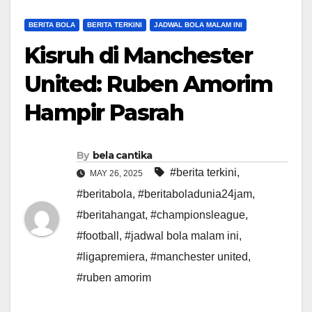
BERITA BOLA
BERITA TERKINI
JADWAL BOLA MALAM INI
Kisruh di Manchester
United: Ruben Amorim
Hampir Pasrah
By
bela cantika
#berita terkini
,
MAY 26, 2025
#beritabola
,
#beritaboladunia24jam
,
#beritahangat
,
#championsleague
,
#football
,
#jadwal bola malam ini
,
#ligapremiera
,
#manchester united
,
#ruben amorim