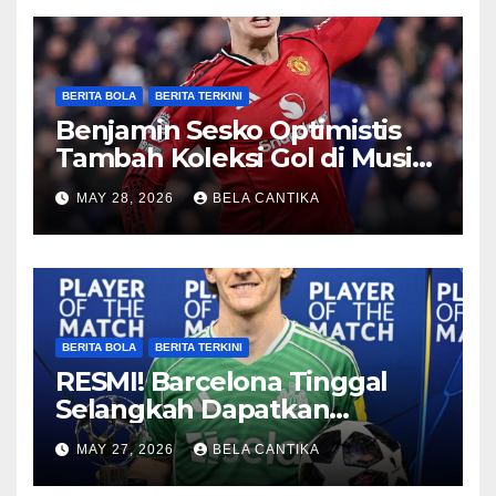
BERITA BOLA
BERITA TERKINI
Benjamin Sesko Optimistis
Tambah Koleksi Gol di Musim
2026/27
MAY 28, 2026
BELA CANTIKA
BERITA BOLA
BERITA TERKINI
RESMI! Barcelona Tinggal
Selangkah Dapatkan
Anthony Gordon
MAY 27, 2026
BELA CANTIKA