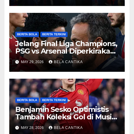
BERITA BOLA
BERITA TERKINI
Jelang Final Liga Champions,
PSG vs Arsenal Diperkirakan
Sengit
MAY 29, 2026
BELA CANTIKA
BERITA BOLA
BERITA TERKINI
Benjamin Sesko Optimistis
Tambah Koleksi Gol di Musim
2026/27
MAY 28, 2026
BELA CANTIKA