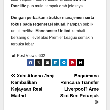
Ratcliffe
pun mulai tampak arah jelasnya.
Dengan perbaikan struktur manajemen serta
fokus pada regenerasi skuad
, harapan publik
untuk melihat
Manchester United
kembali
bersaing di level atas Premier League semakin
terbuka lebar.
Post Views:
602
Post
Xabi Alonso Janji
Bagaimana
Kembalikan
Rencana Transfer
navigation
Kejayaan Real
Liverpool? Arne
Madrid
Slot Beri Petunjuk