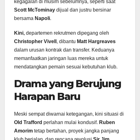
kegagalan di musim sebelumnya, seperti saat
Scott McTominay
dijual dan justru bersinar
bersama
Napoli
.
Kini,
departemen rekrutmen dipegang oleh
Christopher Vivell
, dibantu
Matt Hargreaves
dalam urusan kontrak dan transfer. Keduanya
memanfaatkan jaringan luas mereka untuk
mendatangkan pemain sesuai kebutuhan klub.
Drama yang Berujung
Harapan Baru
Meski sempat diwarnai ketegangan, kini situasi di
Old Trafford
perlahan mulai kondusif.
Ruben
Amorim
tetap bertahan, proyek jangka panjang
klub berjalan, dan rencana revolusi
Sir Jim