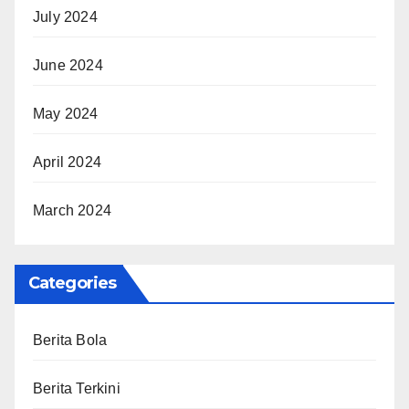
July 2024
June 2024
May 2024
April 2024
March 2024
Categories
Berita Bola
Berita Terkini