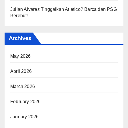
Julian Alvarez Tinggalkan Atletico? Barca dan PSG
Berebut!
Archives
May 2026
April 2026
March 2026
February 2026
January 2026