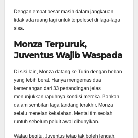
Dengan empat besar masih dalam jangkauan,
tidak ada ruang lagi untuk terpeleset di laga-laga
sisa.
Monza Terpuruk,
Juventus Wajib Waspada
Di sisi lain, Monza datang ke Turin dengan beban
yang lebih berat. Hanya mengemas dua
kemenangan dari 33 pertandingan jelas
menunjukkan rapuhnya kondisi mereka. Bahkan
dalam sembilan laga tandang terakhir, Monza
selalu menelan kekalahan. Mental tim seolah
runtuh sebelum peluit awal dibunyikan.
Walau begitu, Juventus tetap tak boleh lengah.