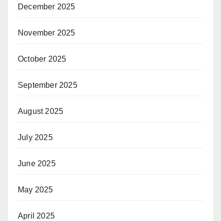
December 2025
November 2025
October 2025
September 2025
August 2025
July 2025
June 2025
May 2025
April 2025