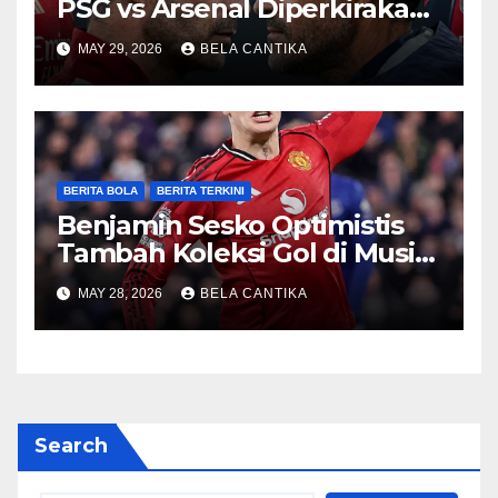
PSG vs Arsenal Diperkirakan
Sengit
MAY 29, 2026
BELA CANTIKA
BERITA BOLA
BERITA TERKINI
Benjamin Sesko Optimistis
Tambah Koleksi Gol di Musim
2026/27
MAY 28, 2026
BELA CANTIKA
Search