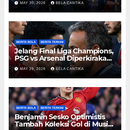
MAY 30, 2026
BELA CANTIKA
BERITA BOLA
BERITA TERKINI
Jelang Final Liga Champions,
PSG vs Arsenal Diperkirakan
Sengit
MAY 29, 2026
BELA CANTIKA
BERITA BOLA
BERITA TERKINI
Benjamin Sesko Optimistis
Tambah Koleksi Gol di Musim