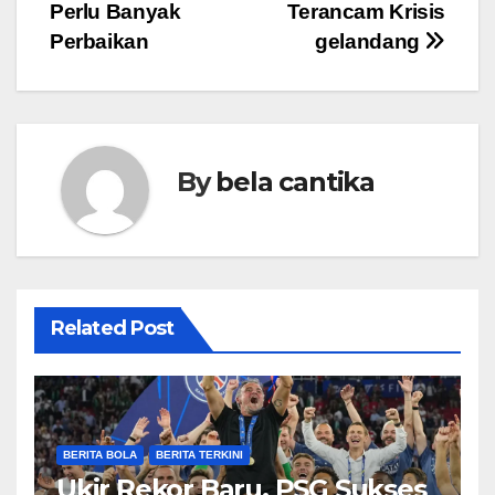
navigation
Perlu Banyak
Terancam Krisis
Perbaikan
gelandang
By
bela cantika
Related Post
BERITA BOLA
BERITA TERKINI
Ukir Rekor Baru, PSG Sukses