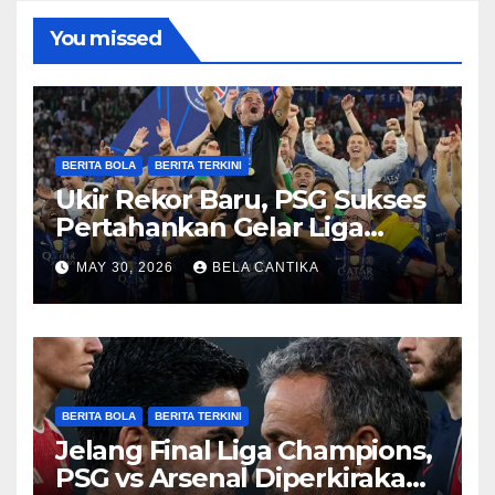
You missed
BERITA BOLA
BERITA TERKINI
Ukir Rekor Baru, PSG Sukses
Pertahankan Gelar Liga
Champions
MAY 30, 2026
BELA CANTIKA
BERITA BOLA
BERITA TERKINI
Jelang Final Liga Champions,
PSG vs Arsenal Diperkirakan