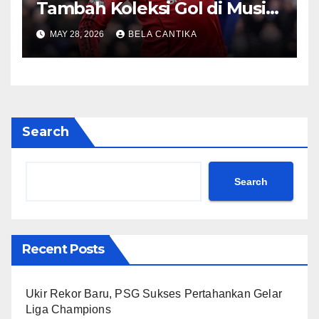
Tambah Koleksi Gol di Musim
2026/27
MAY 28, 2026
BELA CANTIKA
Search
Search
Recent Posts
Ukir Rekor Baru, PSG Sukses Pertahankan Gelar
Liga Champions