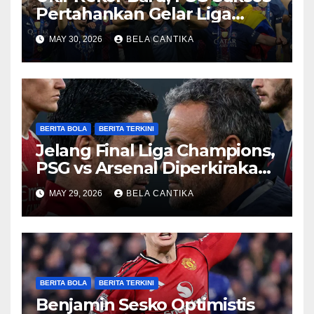
Pertahankan Gelar Liga
Champions
MAY 30, 2026
BELA CANTIKA
BERITA BOLA
BERITA TERKINI
Jelang Final Liga Champions,
PSG vs Arsenal Diperkirakan
Sengit
MAY 29, 2026
BELA CANTIKA
BERITA BOLA
BERITA TERKINI
Benjamin Sesko Optimistis