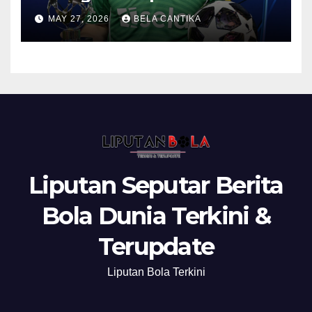
Anthony Gordon
MAY 27, 2026
BELA CANTIKA
Liputan Seputar Berita
Bola Dunia Terkini &
Terupdate
Liputan Bola Terkini