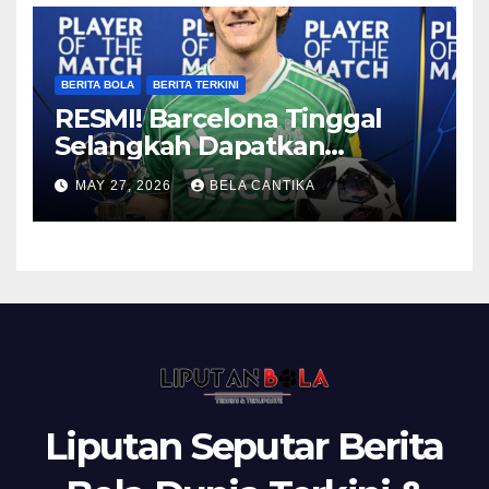
BERITA BOLA
BERITA TERKINI
RESMI! Barcelona Tinggal
Selangkah Dapatkan
Anthony Gordon
MAY 27, 2026
BELA CANTIKA
Liputan Seputar Berita