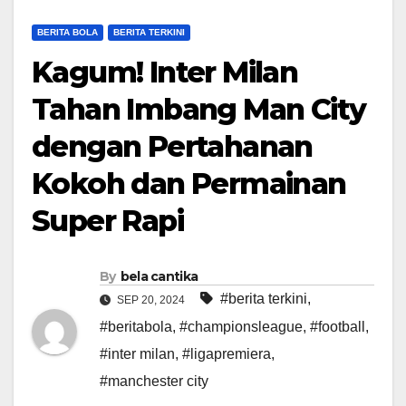
BERITA BOLA
BERITA TERKINI
Kagum! Inter Milan
Tahan Imbang Man City
dengan Pertahanan
Kokoh dan Permainan
Super Rapi
By
bela cantika
#berita terkini
,
SEP 20, 2024
#beritabola
,
#championsleague
,
#football
,
#inter milan
,
#ligapremiera
,
#manchester city