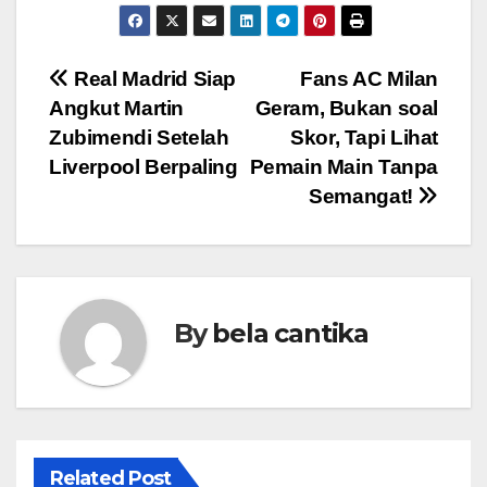
Post
Real Madrid Siap
Fans AC Milan
Angkut Martin
Geram, Bukan soal
navigation
Zubimendi Setelah
Skor, Tapi Lihat
Liverpool Berpaling
Pemain Main Tanpa
Semangat!
By
bela cantika
Related Post