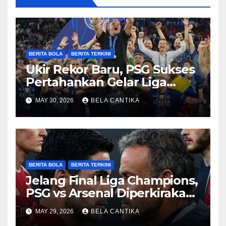
BERITA BOLA
BERITA TERKINI
Ukir Rekor Baru, PSG Sukses
Pertahankan Gelar Liga
Champions
MAY 30, 2026
BELA CANTIKA
BERITA BOLA
BERITA TERKINI
Jelang Final Liga Champions,
PSG vs Arsenal Diperkirakan
Sengit
MAY 29, 2026
BELA CANTIKA