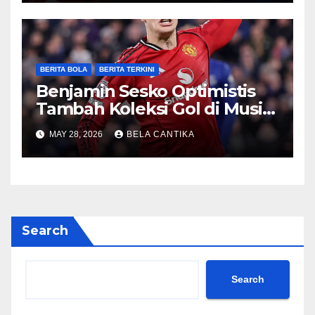
BERITA BOLA
BERITA TERKINI
Benjamin Sesko Optimistis
Tambah Koleksi Gol di Musim
2026/27
MAY 28, 2026
BELA CANTIKA
Search
Search