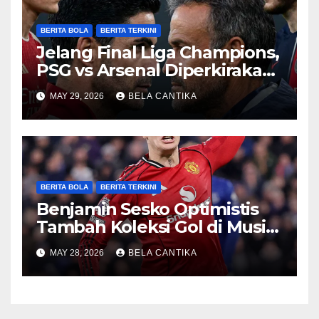
BERITA BOLA
BERITA TERKINI
Jelang Final Liga Champions,
PSG vs Arsenal Diperkirakan
Sengit
MAY 29, 2026
BELA CANTIKA
BERITA BOLA
BERITA TERKINI
Benjamin Sesko Optimistis
Tambah Koleksi Gol di Musim
2026/27
MAY 28, 2026
BELA CANTIKA