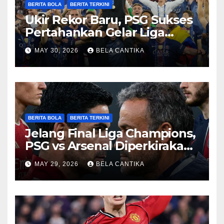
BERITA BOLA
BERITA TERKINI
Ukir Rekor Baru, PSG Sukses
Pertahankan Gelar Liga
Champions
MAY 30, 2026
BELA CANTIKA
BERITA BOLA
BERITA TERKINI
Jelang Final Liga Champions,
PSG vs Arsenal Diperkirakan
Sengit
MAY 29, 2026
BELA CANTIKA