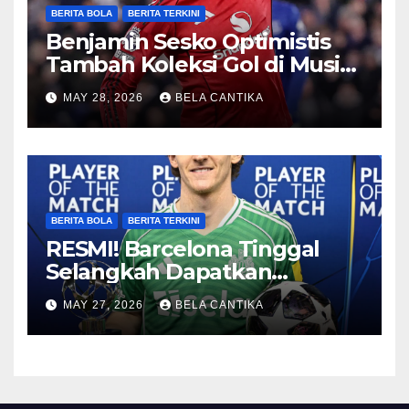
BERITA BOLA
BERITA TERKINI
Benjamin Sesko Optimistis
Tambah Koleksi Gol di Musim
2026/27
MAY 28, 2026
BELA CANTIKA
BERITA BOLA
BERITA TERKINI
RESMI! Barcelona Tinggal
Selangkah Dapatkan
Anthony Gordon
MAY 27, 2026
BELA CANTIKA