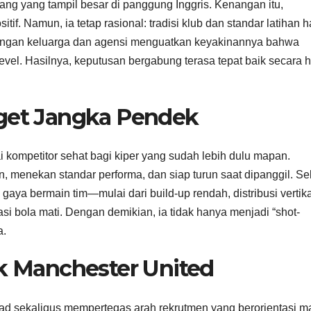
g yang tampil besar di panggung Inggris. Kenangan itu,
f. Namun, ia tetap rasional: tradisi klub dan standar latihan h
kungan keluarga dan agensi menguatkan keyakinannya bahwa
vel. Hasilnya, keputusan bergabung terasa tepat baik secara h
rget Jangka Pendek
 kompetitor sehat bagi kiper yang sudah lebih dulu mapan.
n, menekan standar performa, dan siap turun saat dipanggil. Se
ya bermain tim—mulai dari build-up rendah, distribusi vertika
i bola mati. Dengan demikian, ia tidak hanya menjadi “shot-
a.
uk Manchester United
 sekaligus mempertegas arah rekrutmen yang berorientasi m