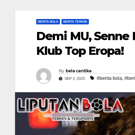
BERITA BOLA
BERITA TERKINI
Demi MU, Senne 
Klub Top Eropa!
By
bela cantika
#berita bola
,
#beri
SEP 3, 2025