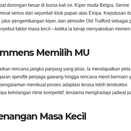
t dorongan besar di bursa kali ini. Kiper muda Belgia, Senne
at serius dari sejumlah klub papan atas Eropa. Keputusan it
MU, jalur pengembangan kiper, dan atmosfer Old Trafford sebagai 
menyebut faktor masa kecil—ketika ia kerap menyaksikan momen
Lammens Memilih MU
 rencana jangka panjang yang jelas. Ia mendapatkan peta
garan spesifik penjaga gawang hingga rencana menit bermain 
erpengalaman membuat proses adaptasi terasa lebih terstruktur.
pa kehilangan ritme kompetitif, terutama menghadapi jadwal p
nangan Masa Kecil