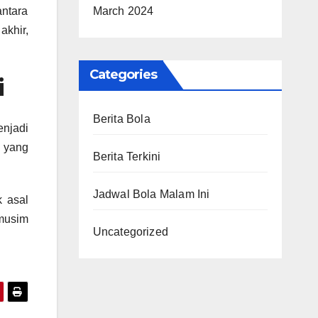
March 2024
antara
akhir,
Categories
i
Berita Bola
njadi
n yang
Berita Terkini
Jadwal Bola Malam Ini
 asal
 musim
Uncategorized