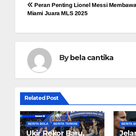
Post
Peran Penting Lionel Messi Membawa 
Miami Juara MLS 2025
navigation
By
bela cantika
Related Post
BERITA BOLA
BERITA TERKINI
BERITA 
Ukir Rekor Baru,
Jela