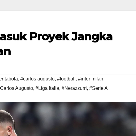
Masuk Proyek Jangka
an
eritabola
,
#carlos augusto
,
#football
,
#inter milan
,
 Carlos Augusto
,
#Liga Italia
,
#Nerazzurri
,
#Serie A