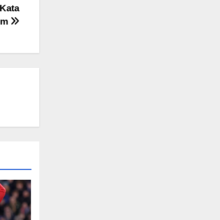
 Kata
im