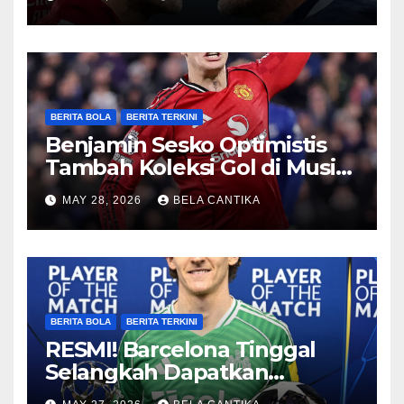
BERITA BOLA
BERITA TERKINI
Benjamin Sesko Optimistis
Tambah Koleksi Gol di Musim
2026/27
MAY 28, 2026
BELA CANTIKA
BERITA BOLA
BERITA TERKINI
RESMI! Barcelona Tinggal
Selangkah Dapatkan
Anthony Gordon