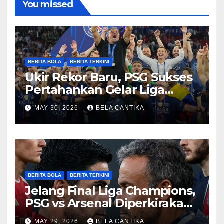
You missed
BERITA BOLA
BERITA TERKINI
Ukir Rekor Baru, PSG Sukses
Pertahankan Gelar Liga
Champions
MAY 30, 2026
BELA CANTIKA
BERITA BOLA
BERITA TERKINI
Jelang Final Liga Champions,
PSG vs Arsenal Diperkirakan
Sengit
MAY 29, 2026
BELA CANTIKA