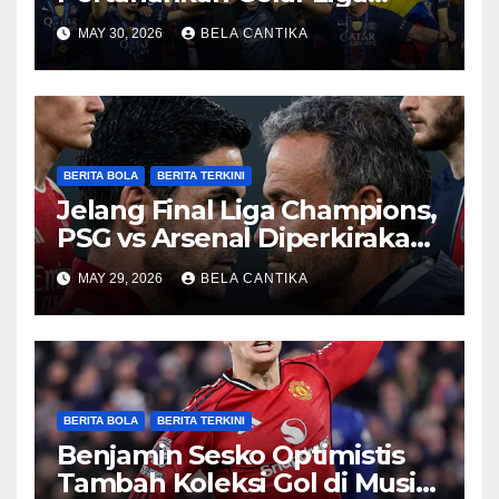
Champions
MAY 30, 2026
BELA CANTIKA
BERITA BOLA
BERITA TERKINI
Jelang Final Liga Champions,
PSG vs Arsenal Diperkirakan
Sengit
MAY 29, 2026
BELA CANTIKA
BERITA BOLA
BERITA TERKINI
Benjamin Sesko Optimistis
Tambah Koleksi Gol di Musim