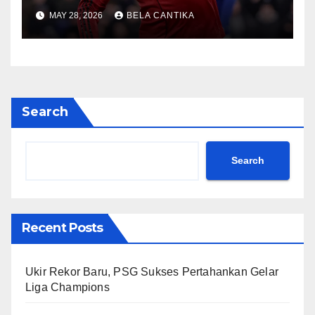
2026/27
MAY 28, 2026
BELA CANTIKA
Search
Search
Recent Posts
Ukir Rekor Baru, PSG Sukses Pertahankan Gelar
Liga Champions