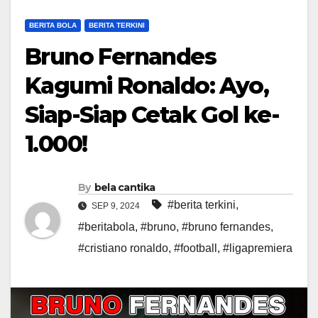
BERITA BOLA
BERITA TERKINI
Bruno Fernandes
Kagumi Ronaldo: Ayo,
Siap-Siap Cetak Gol ke-
1.000!
By
bela cantika
#berita terkini
,
SEP 9, 2024
#beritabola
,
#bruno
,
#bruno fernandes
,
#cristiano ronaldo
,
#football
,
#ligapremiera