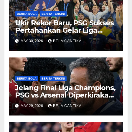
BERITA BOLA
BERITA TERKINI
Ukir Rekor Baru, PSG Sukses
Pertahankan Gelar Liga
Champions
MAY 30, 2026
BELA CANTIKA
BERITA BOLA
BERITA TERKINI
Jelang Final Liga Champions,
PSG vs Arsenal Diperkirakan
Sengit
MAY 29, 2026
BELA CANTIKA