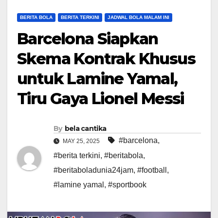
BERITA BOLA
BERITA TERKINI
JADWAL BOLA MALAM INI
Barcelona Siapkan
Skema Kontrak Khusus
untuk Lamine Yamal,
Tiru Gaya Lionel Messi
By
bela cantika
#barcelona
,
MAY 25, 2025
#berita terkini
,
#beritabola
,
#beritaboladunia24jam
,
#football
,
#lamine yamal
,
#sportbook