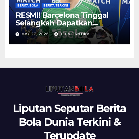
BERITA BOLA
BERITA TERKINI
RESMI! Barcelona Tinggal
Selangkah Dapatkan
Anthony Gordon
MAY 27, 2026
BELA CANTIKA
Liputan Seputar Berita
Bola Dunia Terkini &
Terupdate