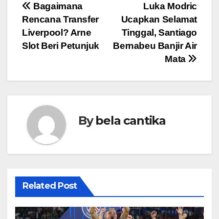
Post
Bagaimana
Luka Modric
Rencana Transfer
Ucapkan Selamat
navigation
Liverpool? Arne
Tinggal, Santiago
Slot Beri Petunjuk
Bernabeu Banjir Air
Mata
By
bela cantika
Related Post