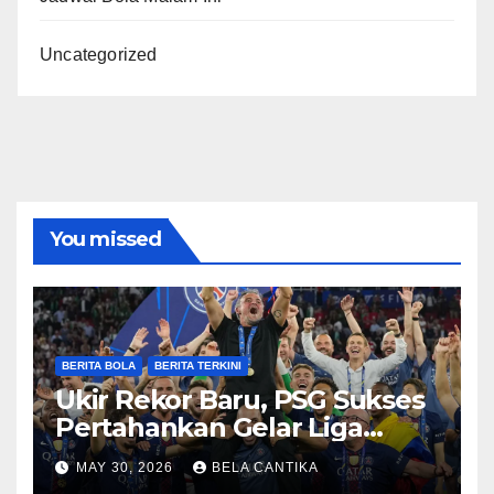
Uncategorized
You missed
BERITA BOLA
BERITA TERKINI
Ukir Rekor Baru, PSG Sukses
Pertahankan Gelar Liga
Champions
MAY 30, 2026
BELA CANTIKA