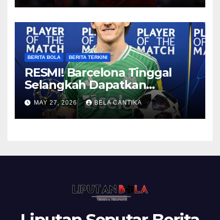
BERITA BOLA
BERITA TERKINI
RESMI! Barcelona Tinggal
Selangkah Dapatkan
Anthony Gordon
MAY 27, 2026
BELA CANTIKA