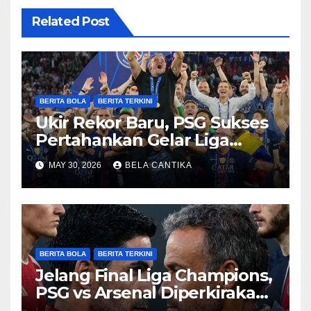
Related Post
BERITA BOLA
BERITA TERKINI
Ukir Rekor Baru, PSG Sukses
Pertahankan Gelar Liga
Champions
MAY 30, 2026
BELA CANTIKA
BERITA BOLA
BERITA TERKINI
Jelang Final Liga Champions,
PSG vs Arsenal Diperkirakan
Sengit