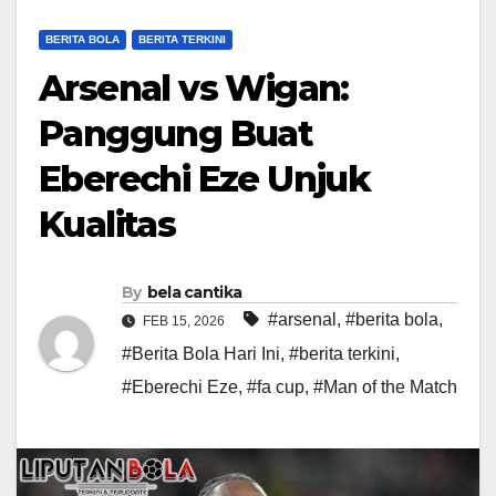
BERITA BOLA
BERITA TERKINI
Arsenal vs Wigan:
Panggung Buat
Eberechi Eze Unjuk
Kualitas
By
bela cantika
#arsenal
,
#berita bola
,
FEB 15, 2026
#Berita Bola Hari Ini
,
#berita terkini
,
#Eberechi Eze
,
#fa cup
,
#Man of the Match