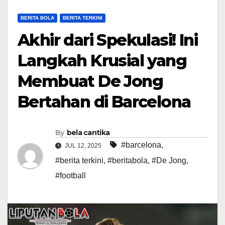
BERITA BOLA
BERITA TERKINI
Akhir dari Spekulasi! Ini
Langkah Krusial yang
Membuat De Jong
Bertahan di Barcelona
By
bela cantika
#barcelona
,
JUL 12, 2025
#berita terkini
,
#beritabola
,
#De Jong
,
#football