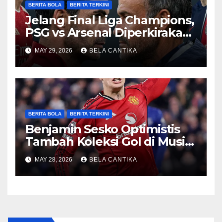
BERITA BOLA
BERITA TERKINI
Jelang Final Liga Champions,
PSG vs Arsenal Diperkirakan
Sengit
MAY 29, 2026
BELA CANTIKA
BERITA BOLA
BERITA TERKINI
Benjamin Sesko Optimistis
Tambah Koleksi Gol di Musim
2026/27
MAY 28, 2026
BELA CANTIKA