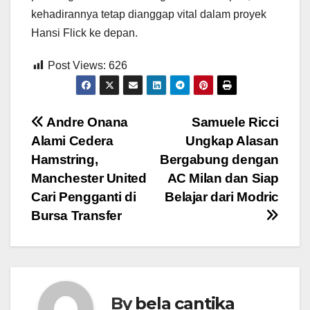
kehadirannya tetap dianggap vital dalam proyek
Hansi Flick ke depan.
Post Views:
626
Post
Andre Onana
Samuele Ricci
Alami Cedera
Ungkap Alasan
navigation
Hamstring,
Bergabung dengan
Manchester United
AC Milan dan Siap
Cari Pengganti di
Belajar dari Modric
Bursa Transfer
By
bela cantika