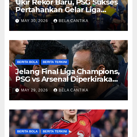
Ukir Rekor Baru, PSG Sukses
Pertahankan Gelar Liga
Champions
MAY 30, 2026
BELA CANTIKA
BERITA BOLA
BERITA TERKINI
Jelang Final Liga Champions,
PSG vs Arsenal Diperkirakan
Sengit
MAY 29, 2026
BELA CANTIKA
BERITA BOLA
BERITA TERKINI