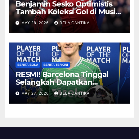
Benjamin Sesko Optimistis
Tambah Koleksi Gol di Musim
2026/27
MAY 28, 2026
BELA CANTIKA
BERITA BOLA
BERITA TERKINI
RESMI! Barcelona Tinggal
Selangkah Dapatkan
Anthony Gordon
MAY 27, 2026
BELA CANTIKA