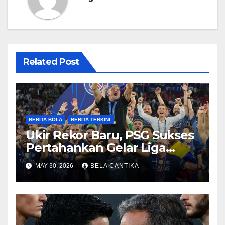
Related Post
BERITA BOLA
BERITA TERKINI
Ukir Rekor Baru, PSG Sukses
Pertahankan Gelar Liga
Champions
MAY 30, 2026
BELA CANTIKA