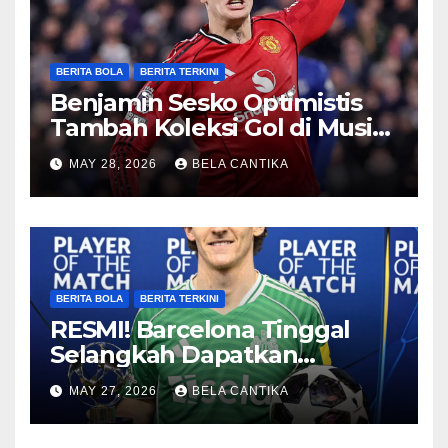
BERITA BOLA
BERITA TERKINI
Benjamin Sesko Optimistis
Tambah Koleksi Gol di Musim
2026/27
MAY 28, 2026
BELA CANTIKA
BERITA BOLA
BERITA TERKINI
RESMI! Barcelona Tinggal
Selangkah Dapatkan
Anthony Gordon
MAY 27, 2026
BELA CANTIKA