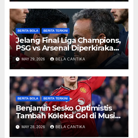
BERITA BOLA
BERITA TERKINI
Jelang Final Liga Champions,
PSG vs Arsenal Diperkirakan
Sengit
MAY 29, 2026
BELA CANTIKA
BERITA BOLA
BERITA TERKINI
Benjamin Sesko Optimistis
Tambah Koleksi Gol di Musim
2026/27
MAY 28, 2026
BELA CANTIKA