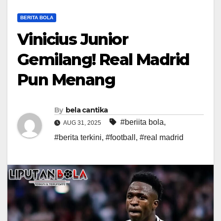
BERITA BOLA
Vinicius Junior
Gemilang! Real Madrid
Pun Menang
By
bela cantika
#beriita bola
,
AUG 31, 2025
#berita terkini
,
#football
,
#real madrid