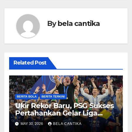
By
bela cantika
Related Post
BERITA BOLA
BERITA TERKINI
Ukir Rekor Baru, PSG Sukses
Pertahankan Gelar Liga
Champions
MAY 30, 2026
BELA CANTIKA