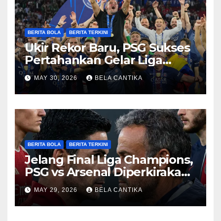
BERITA BOLA
BERITA TERKINI
Ukir Rekor Baru, PSG Sukses
Pertahankan Gelar Liga
Champions
MAY 30, 2026
BELA CANTIKA
BERITA BOLA
BERITA TERKINI
Jelang Final Liga Champions,
PSG vs Arsenal Diperkirakan
Sengit
MAY 29, 2026
BELA CANTIKA