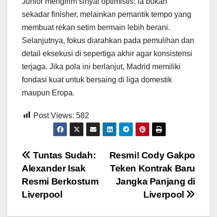
Junior mengirim sinyal optimistis: ia bukan
sekadar finisher, melainkan pemantik tempo yang
membuat rekan setim bermain lebih berani.
Selanjutnya, fokus diarahkan pada pemulihan dan
detail eksekusi di sepertiga akhir agar konsistensi
terjaga. Jika pola ini berlanjut, Madrid memiliki
fondasi kuat untuk bersaing di liga domestik
maupun Eropa.
Post Views:
582
Post
Tuntas Sudah:
Resmi! Cody Gakpo
Alexander Isak
Teken Kontrak Baru
navigation
Resmi Berkostum
Jangka Panjang di
Liverpool
Liverpool