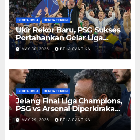
BERITA BOLA
BERITA TERKINI
Ukir Rekor Baru, PSG Sukses
Pertahankan Gelar Liga
Champions
MAY 30, 2026
BELA CANTIKA
BERITA BOLA
BERITA TERKINI
Jelang Final Liga Champions,
PSG vs Arsenal Diperkirakan
Sengit
MAY 29, 2026
BELA CANTIKA