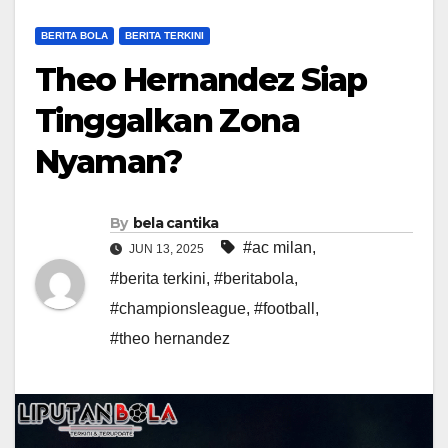
BERITA BOLA
BERITA TERKINI
Theo Hernandez Siap
Tinggalkan Zona
Nyaman?
By
bela cantika
#ac milan
,
JUN 13, 2025
#berita terkini
,
#beritabola
,
#championsleague
,
#football
,
#theo hernandez