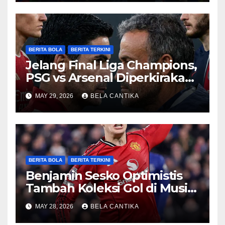
BERITA BOLA
BERITA TERKINI
Jelang Final Liga Champions,
PSG vs Arsenal Diperkirakan
Sengit
MAY 29, 2026
BELA CANTIKA
BERITA BOLA
BERITA TERKINI
Benjamin Sesko Optimistis
Tambah Koleksi Gol di Musim
2026/27
MAY 28, 2026
BELA CANTIKA