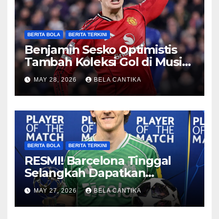
BERITA BOLA
BERITA TERKINI
Benjamin Sesko Optimistis
Tambah Koleksi Gol di Musim
2026/27
MAY 28, 2026
BELA CANTIKA
BERITA BOLA
BERITA TERKINI
RESMI! Barcelona Tinggal
Selangkah Dapatkan
Anthony Gordon
MAY 27, 2026
BELA CANTIKA