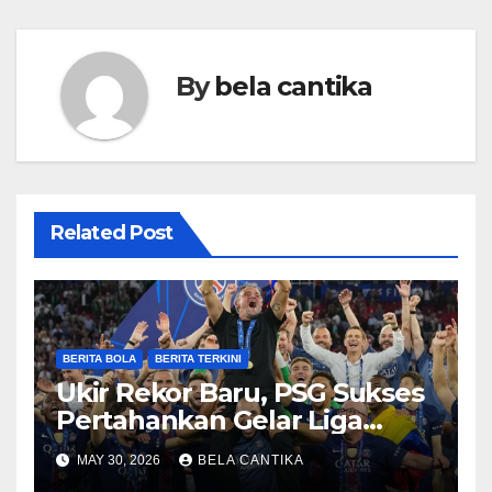
By
bela cantika
Related Post
BERITA BOLA
BERITA TERKINI
Ukir Rekor Baru, PSG Sukses
Pertahankan Gelar Liga
Champions
MAY 30, 2026
BELA CANTIKA