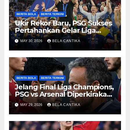
BERITA BOLA
BERITA TERKINI
Ukir Rekor Baru, PSG Sukses
Pertahankan Gelar Liga
Champions
MAY 30, 2026
BELA CANTIKA
BERITA BOLA
BERITA TERKINI
Jelang Final Liga Champions,
PSG vs Arsenal Diperkirakan
Sengit
MAY 29, 2026
BELA CANTIKA