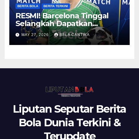
BERITA BOLA
BERITA TERKINI
RESMI! Barcelona Tinggal
Selangkah Dapatkan
Anthony Gordon
MAY 27, 2026
BELA CANTIKA
Liputan Seputar Berita
Bola Dunia Terkini &
Terupdate