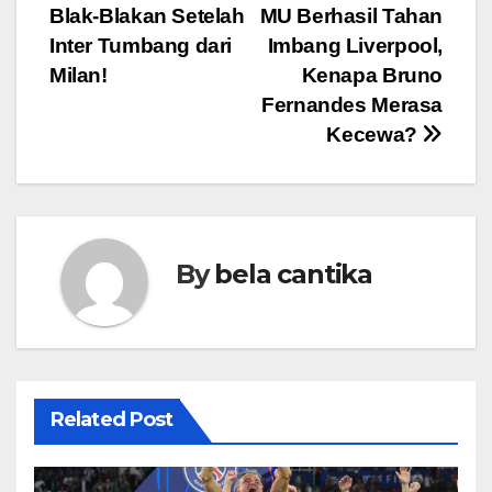
Blak-Blakan Setelah
MU Berhasil Tahan
navigation
Inter Tumbang dari
Imbang Liverpool,
Milan!
Kenapa Bruno
Fernandes Merasa
Kecewa?
By
bela cantika
Related Post