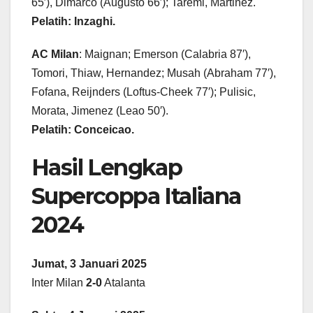
65′), Dimarco (Augusto 66′); Taremi, Martinez.
Pelatih: Inzaghi.
AC Milan
: Maignan; Emerson (Calabria 87′),
Tomori, Thiaw, Hernandez; Musah (Abraham 77′),
Fofana, Reijnders (Loftus-Cheek 77′); Pulisic,
Morata, Jimenez (Leao 50′).
Pelatih: Conceicao.
Hasil Lengkap
Supercoppa Italiana
2024
Jumat, 3 Januari 2025
Inter Milan
2-0
Atalanta