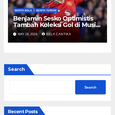
BERITA BOLA
BERITA TERKINI
Benjamin Sesko Optimistis
Tambah Koleksi Gol di Musim
2026/27
MAY 28, 2026
BELA CANTIKA
Search
Search
Recent Posts