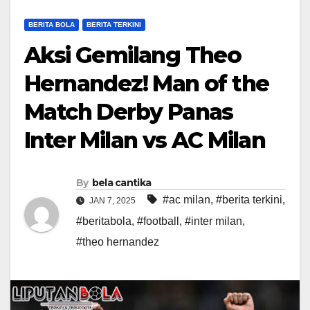
BERITA BOLA
BERITA TERKINI
Aksi Gemilang Theo
Hernandez! Man of the
Match Derby Panas
Inter Milan vs AC Milan
By
bela cantika
#ac milan
,
#berita terkini
,
JAN 7, 2025
#beritabola
,
#football
,
#inter milan
,
#theo hernandez