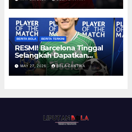
BERITA BOLA
BERITA TERKINI
RESMI! Barcelona Tinggal
Selangkah Dapatkan
Anthony Gordon
MAY 27, 2026
BELA CANTIKA