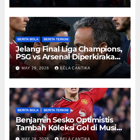
BERITA BOLA
BERITA TERKINI
Jelang Final Liga Champions,
PSG vs Arsenal Diperkirakan
Sengit
MAY 29, 2026
BELA CANTIKA
BERITA BOLA
BERITA TERKINI
Benjamin Sesko Optimistis
Tambah Koleksi Gol di Musim
2026/27
MAY 28, 2026
BELA CANTIKA