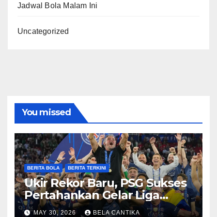
Jadwal Bola Malam Ini
Uncategorized
You missed
BERITA BOLA
BERITA TERKINI
Ukir Rekor Baru, PSG Sukses
Pertahankan Gelar Liga
Champions
MAY 30, 2026
BELA CANTIKA