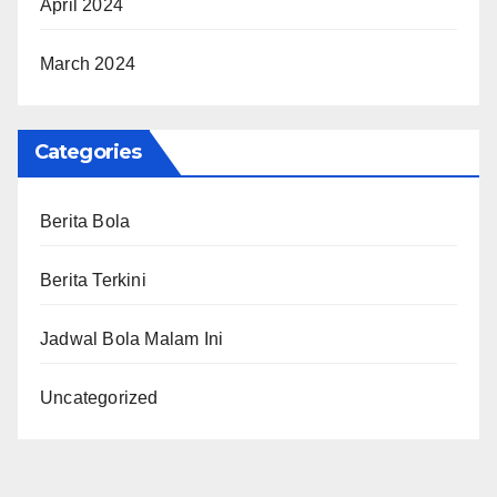
April 2024
March 2024
Categories
Berita Bola
Berita Terkini
Jadwal Bola Malam Ini
Uncategorized