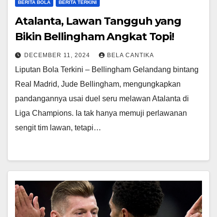
BERITA BOLA
BERITA TERKINI
Atalanta, Lawan Tangguh yang
Bikin Bellingham Angkat Topi!
DECEMBER 11, 2024
BELA CANTIKA
Liputan Bola Terkini – Bellingham Gelandang bintang
Real Madrid, Jude Bellingham, mengungkapkan
pandangannya usai duel seru melawan Atalanta di
Liga Champions. Ia tak hanya memuji perlawanan
sengit tim lawan, tetapi…