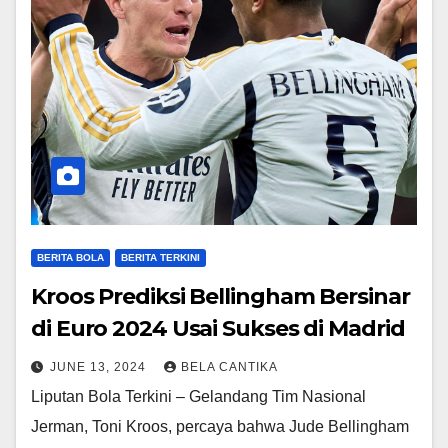
BERITA BOLA
BERITA TERKINI
Kroos Prediksi Bellingham Bersinar
di Euro 2024 Usai Sukses di Madrid
JUNE 13, 2024
BELA CANTIKA
Liputan Bola Terkini – Gelandang Tim Nasional
Jerman, Toni Kroos, percaya bahwa Jude Bellingham