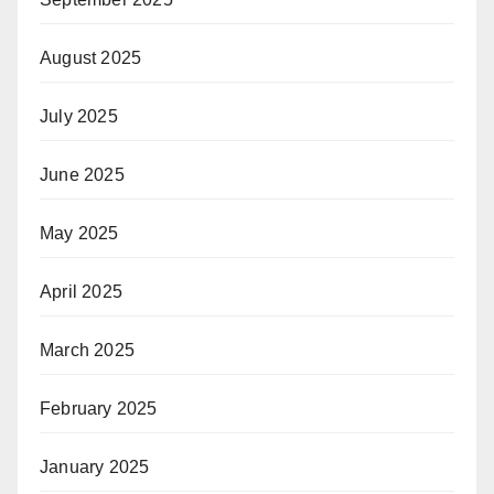
August 2025
July 2025
June 2025
May 2025
April 2025
March 2025
February 2025
January 2025