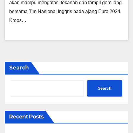
akan mampu mengatasi tekanan dan tampil gemilang
bersama Tim Nasional Inggris pada ajang Euro 2024.
Kroos…
Search
Search
Recent Posts