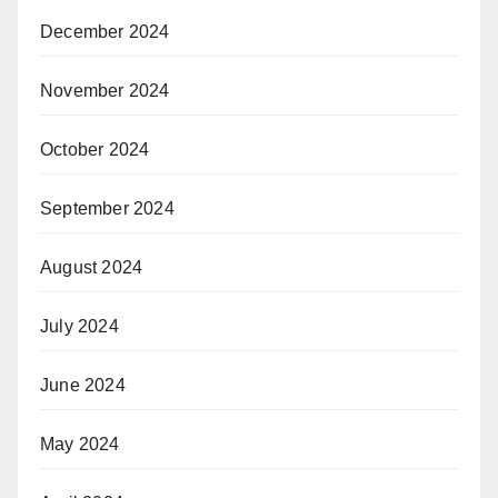
December 2024
November 2024
October 2024
September 2024
August 2024
July 2024
June 2024
May 2024