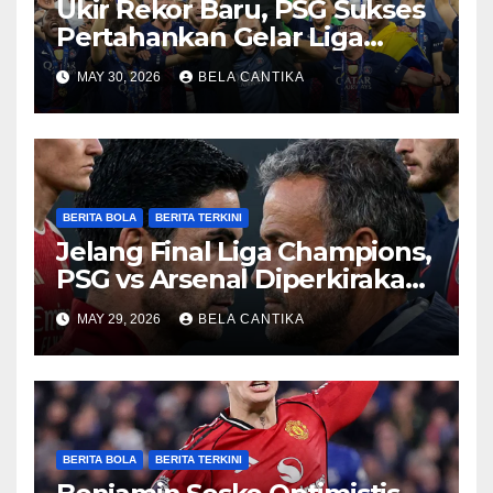
Ukir Rekor Baru, PSG Sukses
Pertahankan Gelar Liga
Champions
MAY 30, 2026
BELA CANTIKA
BERITA BOLA
BERITA TERKINI
Jelang Final Liga Champions,
PSG vs Arsenal Diperkirakan
Sengit
MAY 29, 2026
BELA CANTIKA
BERITA BOLA
BERITA TERKINI