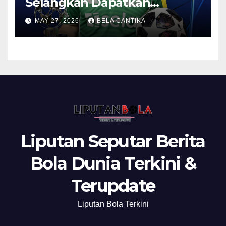
Selangkah Dapatkan
Anthony Gordon
MAY 27, 2026
BELA CANTIKA
Liputan Seputar Berita
Bola Dunia Terkini &
Terupdate
Liputan Bola Terkini