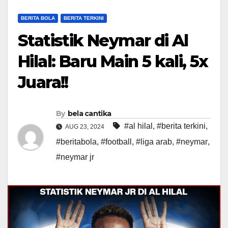
BERITA BOLA
BERITA TERKINI
Statistik Neymar di Al
Hilal: Baru Main 5 kali, 5x
Juara!!
By
bela cantika
#al hilal
,
#berita terkini
,
AUG 23, 2024
#beritabola
,
#football
,
#liga arab
,
#neymar
,
#neymar jr