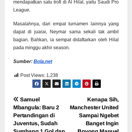
mendapatkan satu trofi di Al Hilal, yaitu Saudi Pro
League.
Masalahnya, dari empat turnamen lainnya yang
dapat di juarai, Neymar sama sekali tak ambil
bagian. Bahkan, ia sempat didaftarkan oleh Hilal
pada minggu akhir season.
Sumber:
Bola.net
Post Views:
1,238
Post
Samuel
Kenapa Sih,
Mbangula: Baru 2
Manchester United
navigation
Pertandingan di
Sampai Ngebet
Juventus, Sudah
Banget Ingin
Sumbang 1 Gol dan
Boyong Manuel