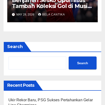
Benjamin Sesko Optimistis
Tambah Koleksi Gol di Musim
2026/27
MAY 28, 2026
BELA CANTIKA
Search
Search
Recent Posts
Ukir Rekor Baru, PSG Sukses Pertahankan Gelar