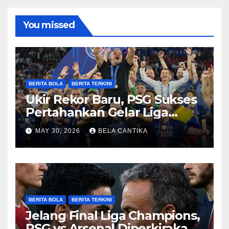
You missed
BERITA BOLA
BERITA TERKINI
Ukir Rekor Baru, PSG Sukses
Pertahankan Gelar Liga
Champions
MAY 30, 2026
BELA CANTIKA
BERITA BOLA
BERITA TERKINI
Jelang Final Liga Champions,
PSG vs Arsenal Diperkirakan