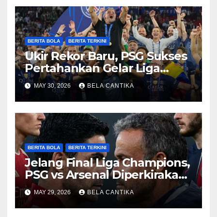
BERITA BOLA
BERITA TERKINI
Ukir Rekor Baru, PSG Sukses
Pertahankan Gelar Liga
Champions
MAY 30, 2026
BELA CANTIKA
BERITA BOLA
BERITA TERKINI
Jelang Final Liga Champions,
PSG vs Arsenal Diperkirakan
Sengit
MAY 29, 2026
BELA CANTIKA