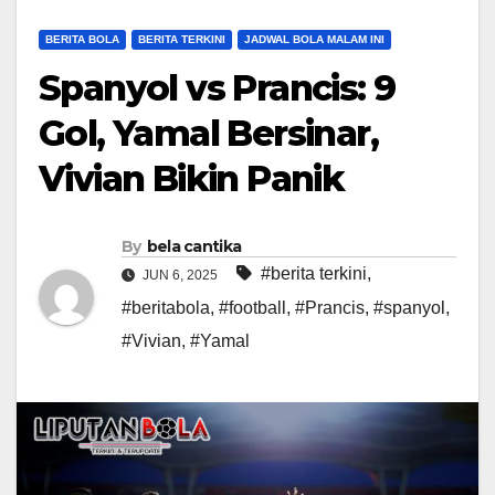
BERITA BOLA
BERITA TERKINI
JADWAL BOLA MALAM INI
Spanyol vs Prancis: 9
Gol, Yamal Bersinar,
Vivian Bikin Panik
By
bela cantika
#berita terkini
,
JUN 6, 2025
#beritabola
,
#football
,
#Prancis
,
#spanyol
,
#Vivian
,
#Yamal