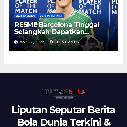
BERITA BOLA
BERITA TERKINI
RESMI! Barcelona Tinggal
Selangkah Dapatkan
Anthony Gordon
MAY 27, 2026
BELA CANTIKA
Liputan Seputar Berita
Bola Dunia Terkini &