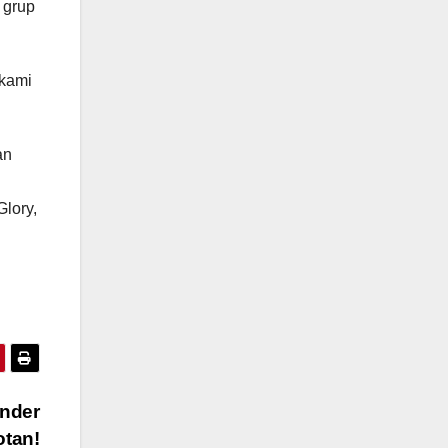
 grup
 kami
an
lory,
under
otan!