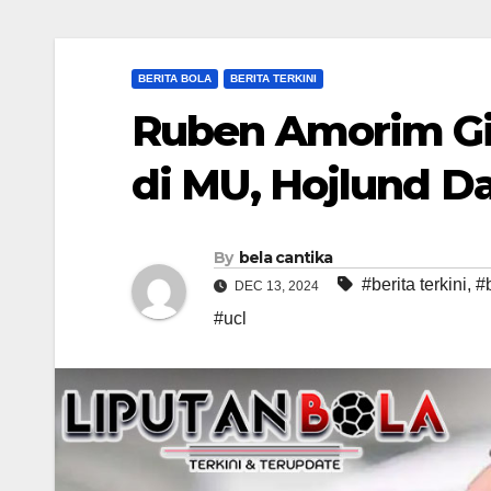
BERITA BOLA
BERITA TERKINI
Ruben Amorim Gi
di MU, Hojlund D
By
bela cantika
#berita terkini
,
#
DEC 13, 2024
#ucl